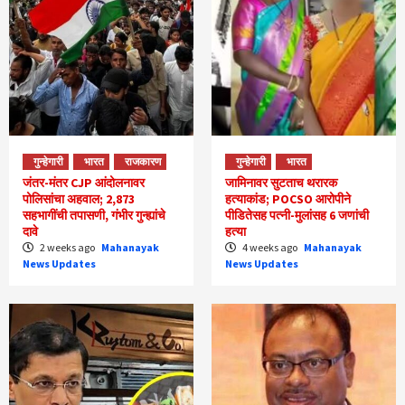
गुन्हेगारी
भारत
राजकारण
गुन्हेगारी
भारत
जंतर-मंतर CJP आंदोलनावर
जामिनावर सुटताच थरारक
पोलिसांचा अहवाल; 2,873
हत्याकांड; POCSO आरोपीने
सहभागींची तपासणी, गंभीर गुन्ह्यांचे
पीडितेसह पत्नी-मुलांसह 6 जणांची
दावे
हत्या
2 weeks ago
Mahanayak
4 weeks ago
Mahanayak
News Updates
News Updates