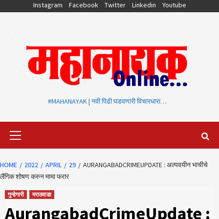
Skip
Instagram
Facebook
Twitter
Linkedin
Youtube
to
content
#MAHANAYAK | नवी पिढी घडवणारी विचारधारा…
Primary
Menu
HOME
2022
APRIL
29
AURANGABADCRIMEUPDATE : अल्पवयीन भाचीचे
लैंगिक शोषण करुन मामा फरार
गुन्हेगारी
मराठवाडा
AurangabadCrimeUpdate :