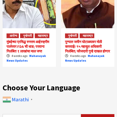
आरोग्य
गुन्हेगारी
महाराष्ट्र
गुन्हेगारी
महाराष्ट्र
मुंबईच्या प्रसिद्ध रुस्तम आईस्क्रीम
पुण्यात जमीन घोटाळ्यावर मोठी
पार्लरवर FDA ची धाड; परवाना
कारवाई! १५ महसूल अधिकारी
निलंबित ९ लाखांचा माल जप्त
निलंबित; फौजदारी गुन्हे दाखल होणार
4 weeks ago
Mahanayak
4 weeks ago
Mahanayak
News Updates
News Updates
Choose Your Language
Marathi
▼