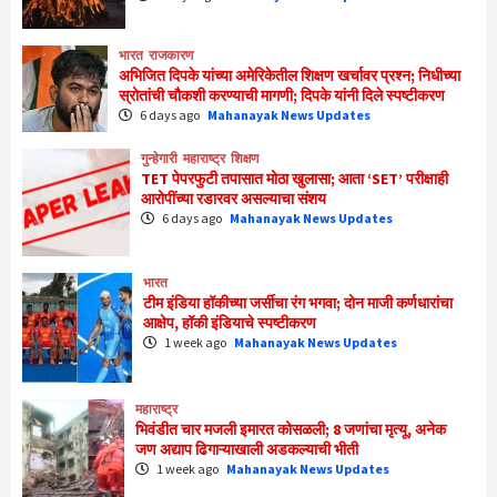
भारत
राजकारण
अभिजित दिपके यांच्या अमेरिकेतील शिक्षण खर्चावर प्रश्न; निधीच्या
स्रोतांची चौकशी करण्याची मागणी; दिपके यांनी दिले स्पष्टीकरण
6 days ago
Mahanayak News Updates
गुन्हेगारी
महाराष्ट्र
शिक्षण
TET पेपरफुटी तपासात मोठा खुलासा; आता ‘SET’ परीक्षाही
आरोपींच्या रडारवर असल्याचा संशय
6 days ago
Mahanayak News Updates
भारत
टीम इंडिया हॉकीच्या जर्सीचा रंग भगवा; दोन माजी कर्णधारांचा
आक्षेप, हॉकी इंडियाचे स्पष्टीकरण
1 week ago
Mahanayak News Updates
महाराष्ट्र
भिवंडीत चार मजली इमारत कोसळली; 8 जणांचा मृत्यू, अनेक
जण अद्याप ढिगाऱ्याखाली अडकल्याची भीती
1 week ago
Mahanayak News Updates