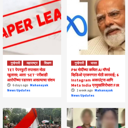
गुन्हेगारी
महाराष्ट्र
शिक्षण
गुन्हेगारी
भारत
TET पेपरफुटी तपासात मोठा
PM मोदींच्या कथित AI मॉर्फ्ड
खुलासा; आता ‘SET’ परीक्षाही
व्हिडिओ प्रकरणात मोठी कारवाई; 6
आरोपींच्या रडारवर असल्याचा संशय
Instagram अकाउंट्स आणि
Meta India प्रमुखांविरोधात FIR
6 days ago
Mahanayak
News Updates
1 week ago
Mahanayak
News Updates