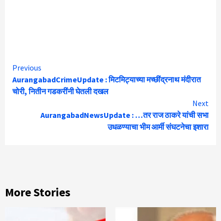
Continue
Previous
AurangabadCrimeUpdate : मिटमिट्याच्या मच्छींद्रनाथ मंदीरात
Reading
चोरी, नितीन गडकरींनी घेतली दखल
Next
AurangabadNewsUpdate : …तर राज ठाकरे यांची सभा
उधळण्याचा भीम आर्मी संघटनेचा इशारा
More Stories