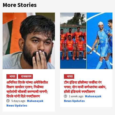
More Stories
भारत
राजकारण
भारत
अभिजित दिपके यांच्या अमेरिकेतील
टीम इंडिया हॉकीच्या जर्सीचा रंग
शिक्षण खर्चावर प्रश्न; निधीच्या
भगवा; दोन माजी कर्णधारांचा आक्षेप,
स्रोतांची चौकशी करण्याची मागणी;
हॉकी इंडियाचे स्पष्टीकरण
दिपके यांनी दिले स्पष्टीकरण
1 week ago
Mahanayak
5 days ago
Mahanayak
News Updates
News Updates