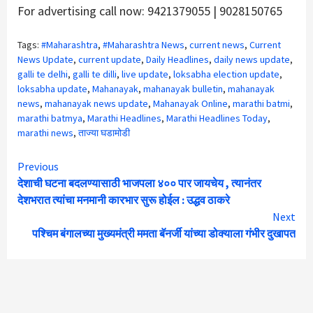
For advertising call now: 9421379055 | 9028150765
Tags:
#Maharashtra
,
#Maharashtra News
,
current news
,
Current
News Update
,
current update
,
Daily Headlines
,
daily news update
,
galli te delhi
,
galli te dilli
,
live update
,
loksabha election update
,
loksabha update
,
Mahanayak
,
mahanayak bulletin
,
mahanayak
news
,
mahanayak news update
,
Mahanayak Online
,
marathi batmi
,
marathi batmya
,
Marathi Headlines
,
Marathi Headlines Today
,
marathi news
,
ताज्या घडामोडी
Continue
Previous
देशाची घटना बदलण्यासाठी भाजपला ४०० पार जायचेय , त्यानंतर
Reading
देशभरात त्यांचा मनमानी कारभार सुरू होईल : उद्धव ठाकरे
Next
पश्चिम बंगालच्या मुख्यमंत्री ममता बॅनर्जी यांच्या डोक्याला गंभीर दुखापत