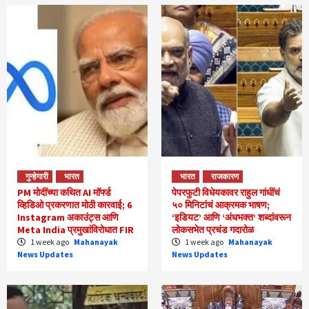
गुन्हेगारी
भारत
भारत
राजकारण
PM मोदींच्या कथित AI मॉर्फ्ड
पेपरफुटी विधेयकावर राहुल गांधींचं
व्हिडिओ प्रकरणात मोठी कारवाई; 6
५० मिनिटांचं आक्रमक भाषण;
Instagram अकाउंट्स आणि
‘इडियट’ आणि ‘अंधभक्त’ शब्दांवरून
Meta India प्रमुखांविरोधात FIR
लोकसभेत प्रचंड गदारोळ
1 week ago
Mahanayak
1 week ago
Mahanayak
News Updates
News Updates