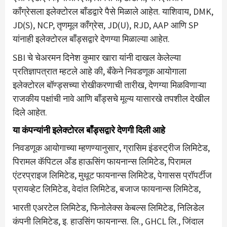
काँग्रेसला इलेक्टोरल बाँडद्वारे पैसे मिळाले आहेत. याशिवाय, DMK,
JD(S), NCP, तृणमूल काँग्रेस, JD(U), RJD, AAP आणि SP
यांनाही इलेक्टोरल बाँड्सद्वारे देणग्या मिळाल्या आहेत.
SBI चे चेअरमन दिनेश कुमार खारा यांनी दाखल केलेल्या
प्रतिज्ञापत्रात म्हटले आहे की, बँकेने निवडणूक आयोगाला
इलेक्टोरल बॉण्ड्सच्या रोखीकरणाची तारीख, देणग्या मिळविणाऱ्या
राजकीय पक्षांची नावे आणि बाँड्सचे मूल्य यासारखे तपशील देखील
दिले आहेत.
या कंपन्यांनी इलेक्टोरल बाँड्सद्वारे देणगी दिली आहे
निवडणूक आयोगाच्या म्हणण्यानुसार, ग्रासिम इंडस्ट्रीज लिमिटेड,
पिरामल कॅपिटल अँड हाऊसिंग फायनान्स लिमिटेड, पिरामल
एंटरप्राइज लिमिटेड, मुथूट फायनान्स लिमिटेड, पेगासस प्रॉपर्टीज
प्रायव्हेट लिमिटेड, वेदांत लिमिटेड, बजाज फायनान्स लिमिटेड,
भारती एअरटेल लिमिटेड, फिनोलेक्स केबल्स लिमिटेड, निलिडेल
कंपनी लिमिटेड, इ. हाउसिंग फायनान्स. लि., GHCL लि., जिंदाल