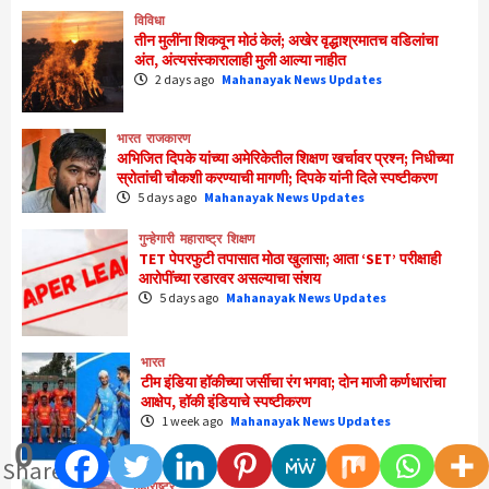
विविधा
तीन मुलींना शिकवून मोठं केलं; अखेर वृद्धाश्रमातच वडिलांचा
अंत, अंत्यसंस्कारालाही मुली आल्या नाहीत
2 days ago
Mahanayak News Updates
भारत
राजकारण
अभिजित दिपके यांच्या अमेरिकेतील शिक्षण खर्चावर प्रश्न; निधीच्या
स्रोतांची चौकशी करण्याची मागणी; दिपके यांनी दिले स्पष्टीकरण
5 days ago
Mahanayak News Updates
गुन्हेगारी
महाराष्ट्र
शिक्षण
TET पेपरफुटी तपासात मोठा खुलासा; आता ‘SET’ परीक्षाही
आरोपींच्या रडारवर असल्याचा संशय
5 days ago
Mahanayak News Updates
भारत
टीम इंडिया हॉकीच्या जर्सीचा रंग भगवा; दोन माजी कर्णधारांचा
आक्षेप, हॉकी इंडियाचे स्पष्टीकरण
1 week ago
Mahanayak News Updates
0
Shares
महाराष्ट्र