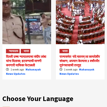
न्यायालय
भारत
भारत
दिल्ली उच्च न्यायालयाचा संदीप लांबा
राज्यसभेत ‘वंदे मातरम्’ला कायदेशीर
यांना दिलासा; हटवण्याची मागणी
संरक्षण; अपमान केल्यास 3 वर्षांपर्यंत
करणारी याचिका फेटाळली
तुरुंगवासाची तरतूद
1 week ago
Mahanayak
1 week ago
Mahanayak
News Updates
News Updates
Choose Your Language