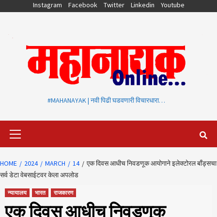
Skip
Instagram
Facebook
Twitter
Linkedin
Youtube
to
content
#MAHANAYAK | नवी पिढी घडवणारी विचारधारा…
Primary
Menu
HOME
2024
MARCH
14
एक दिवस आधीच निवडणूक आयोगाने इलेक्टोरल बाँड्सचा
सर्व डेटा वेबसाईटवर केला अपलोड
न्यायालय
भारत
राजकारण
एक दिवस आधीच निवडणूक