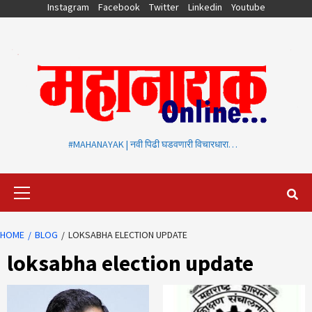
Skip
Instagram
Facebook
Twitter
Linkedin
Youtube
to
content
#MAHANAYAK | नवी पिढी घडवणारी विचारधारा…
Primary
Menu
HOME
BLOG
LOKSABHA ELECTION UPDATE
loksabha election update