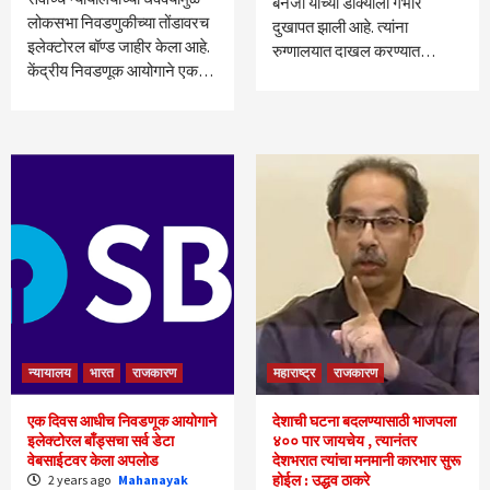
बॅनर्जी यांच्या डोक्याला गंभीर
लोकसभा निवडणुकीच्या तोंडावरच
दुखापत झाली आहे. त्यांना
इलेक्टोरल बॉण्ड जाहीर केला आहे.
रुग्णालयात दाखल करण्यात…
केंद्रीय निवडणूक आयोगाने एक…
न्यायालय
भारत
राजकारण
महाराष्ट्र
राजकारण
एक दिवस आधीच निवडणूक आयोगाने
देशाची घटना बदलण्यासाठी भाजपला
इलेक्टोरल बाँड्सचा सर्व डेटा
४०० पार जायचेय , त्यानंतर
वेबसाईटवर केला अपलोड
देशभरात त्यांचा मनमानी कारभार सुरू
होईल : उद्धव ठाकरे
2 years ago
Mahanayak