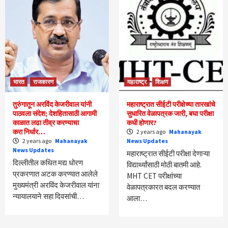
भारत
राजकारण
महाराष्ट्र
शिक्षण
तुरुंगातून अरविंद केजरीवाल यांनी
महाराष्ट्रात सीईटी परीक्षेच्या तारखांचे
पाठवला संदेश; देशहितासाठी आगामी
सुधारित वेळापत्रक जारी, बघा परीक्षा
काळात लढा तीव्र करण्याचा
कधी होणार?
करा निर्धार…
2 years ago
Mahanayak
2 years ago
Mahanayak
News Updates
News Updates
महाराष्ट्रात सीईटी परीक्षा देणाऱ्या
दिल्लीतील कथित मद्य धोरण
विद्यार्थ्यांसाठी मोठी बातमी आहे.
प्रकरणात अटक करण्यात आलेले
MHT CET परीक्षांच्या
मुख्यमंत्री अरविंद केजरीवाल यांना
वेळापत्रकारत बदल करण्यात
न्यायालयाने सहा दिवसांची…
आला…