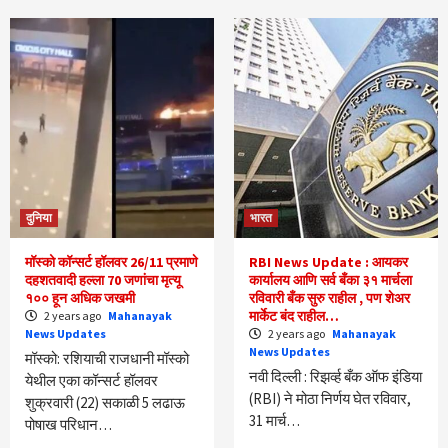
दुनिया
भारत
मॉस्को कॉन्सर्ट हॉलवर 26/11 प्रमाणे
RBI News Update : आयकर
दहशतवादी हल्ला 70 जणांचा मृत्यू
कार्यालय आणि सर्व बँका ३१ मार्चला
१०० हून अधिक जखमी
रविवारी बँक सुरु राहील , पण शेअर
मार्केट बंद राहील…
2 years ago
Mahanayak
News Updates
2 years ago
Mahanayak
News Updates
मॉस्को: रशियाची राजधानी मॉस्को
नवी दिल्ली : रिझर्व्ह बँक ऑफ इंडिया
येथील एका कॉन्सर्ट हॉलवर
(RBI) ने मोठा निर्णय घेत रविवार,
शुक्रवारी (22) सकाळी 5 लढाऊ
31 मार्च…
पोषाख परिधान…