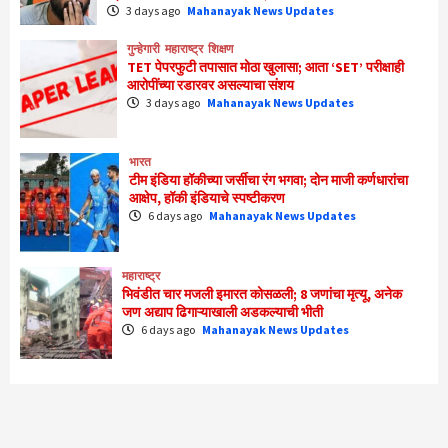
3 days ago
Mahanayak News Updates
गुन्हेगारी
महाराष्ट्र
शिक्षण
TET पेपरफुटी तपासात मोठा खुलासा; आता ‘SET’ परीक्षाही
आरोपींच्या रडारवर असल्याचा संशय
3 days ago
Mahanayak News Updates
भारत
टीम इंडिया हॉकीच्या जर्सीचा रंग भगवा; दोन माजी कर्णधारांचा
आक्षेप, हॉकी इंडियाचे स्पष्टीकरण
6 days ago
Mahanayak News Updates
महाराष्ट्र
भिवंडीत चार मजली इमारत कोसळली; 8 जणांचा मृत्यू, अनेक
जण अद्याप ढिगाऱ्याखाली अडकल्याची भीती
6 days ago
Mahanayak News Updates