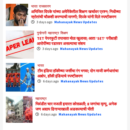
भारत
राजकारण
अभिजित दिपके यांच्या अमेरिकेतील शिक्षण खर्चावर प्रश्न; निधीच्या
स्रोतांची चौकशी करण्याची मागणी; दिपके यांनी दिले स्पष्टीकरण
3 days ago
Mahanayak News Updates
गुन्हेगारी
महाराष्ट्र
शिक्षण
TET पेपरफुटी तपासात मोठा खुलासा; आता ‘SET’ परीक्षाही
आरोपींच्या रडारवर असल्याचा संशय
3 days ago
Mahanayak News Updates
भारत
टीम इंडिया हॉकीच्या जर्सीचा रंग भगवा; दोन माजी कर्णधारांचा
आक्षेप, हॉकी इंडियाचे स्पष्टीकरण
6 days ago
Mahanayak News Updates
महाराष्ट्र
भिवंडीत चार मजली इमारत कोसळली; 8 जणांचा मृत्यू, अनेक
जण अद्याप ढिगाऱ्याखाली अडकल्याची भीती
6 days ago
Mahanayak News Updates