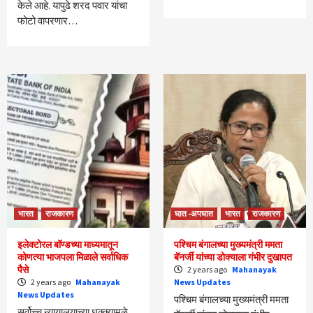
केले आहे. यापुढे शरद पवार यांचा
फोटो वापरणार…
भारत
राजकारण
घात -अपघात
भारत
राजकारण
इलेक्टोरल बॉण्डच्या माध्यमातून
पश्चिम बंगालच्या मुख्यमंत्री ममता
कोणत्या भाजपला मिळाले सर्वाधिक
बॅनर्जी यांच्या डोक्याला गंभीर दुखापत
पैसे
2 years ago
Mahanayak
2 years ago
Mahanayak
News Updates
News Updates
पश्चिम बंगालच्या मुख्यमंत्री ममता
सर्वोच्च न्यायालयाच्या धक्क्यामुळे