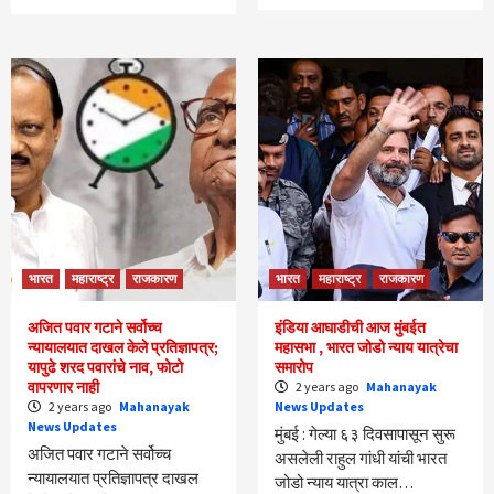
भारत
महाराष्ट्र
राजकारण
भारत
महाराष्ट्र
राजकारण
अजित पवार गटाने सर्वोच्च
इंडिया आघाडीची आज मुंबईत
न्यायालयात दाखल केले प्रतिज्ञापत्र;
महासभा , भारत जोडो न्याय यात्रेचा
यापुढे शरद पवारांचे नाव, फोटो
समारोप
वापरणार नाही
2 years ago
Mahanayak
2 years ago
Mahanayak
News Updates
News Updates
मुंबई : गेल्या ६३ दिवसापासून सुरू
अजित पवार गटाने सर्वोच्च
असलेली राहुल गांधी यांची भारत
न्यायालयात प्रतिज्ञापत्र दाखल
जोडो न्याय यात्रा काल…