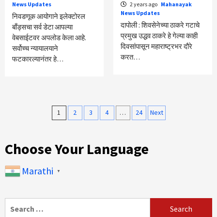
News Updates
2 years ago
Mahanayak
News Updates
निवडणूक आयोगाने इलेक्टोरल
दापोली : शिवसेनेच्या ठाकरे गटाचे
बाँड्सचा सर्व डेटा आपल्या
प्रमुख उद्धव ठाकरे हे गेल्या काही
वेबसाईटवर अपलोड केला आहे.
दिवसांपासून महाराष्ट्रभर दौरे
सर्वोच्च न्यायालयाने
करत…
फटकारल्यानंतर हे…
Posts
1
2
3
4
…
24
Next
pagination
Choose Your Language
Marathi
▼
Search
for: