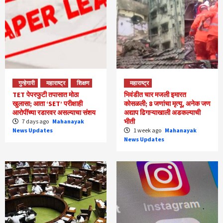
गुन्हेगारी
महाराष्ट्र
शिक्षण
महाराष्ट्र
TET पेपरफुटी तपासात मोठा
भिवंडीत चार मजली इमारत
खुलासा; आता ‘SET’ परीक्षाही
कोसळली; 8 जणांचा मृत्यू, अनेक जण
आरोपींच्या रडारवर असल्याचा संशय
अद्याप ढिगाऱ्याखाली अडकल्याची
भीती
7 days ago
Mahanayak
News Updates
1 week ago
Mahanayak
News Updates