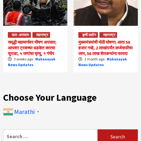
घात -अपघात
महाराष्ट्र
कृषी उद्योग
महाराष्ट्र
समृद्धी महामार्गावर भीषण अपघात;
मुख्यमंत्र्यांची मोठी घोषणा; आता 50
आयशर ट्रकच्या धडकेत कारचा
हजार नव्हे, 2 लाखांपर्यंत कर्जमाफीचा
चुराडा, ५ जणांचा मृत्यू, १ गंभीर
लाभ, 56 लाख शेतकऱ्यांना फायदा
3 weeks ago
Mahanayak
1 month ago
Mahanayak
News Updates
News Updates
Choose Your Language
Marathi
▼
Search
for: