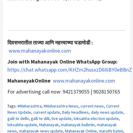
दिवसभरातील ताज्या आणि महत्त्वाच्या घडामोडी :
www.mahanayakonline.com
Join with Mahanayak Online WhatsApp Group:
https://chat.whatsapp.com/KHZm2husxzD6XiBY0eBBnZ
MahanayakOnline
www.mahanayakonline.com
For advertising call now: 9421379055 | 9028150765
Tags:
#Maharashtra
,
#Maharashtra News
,
current news
,
Current
News Update
,
current update
,
Daily Headlines
,
daily news update
,
galli te delhi
,
galli te dilli
,
live update
,
loksabha election update
,
loksabha update
,
Mahanayak
,
mahanayak bulletin
,
mahanayak
news
,
mahanayak news update
,
Mahanayak Online
,
marathi batmi
,