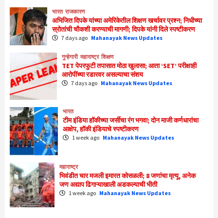
भारत
राजकारण
अभिजित दिपके यांच्या अमेरिकेतील शिक्षण खर्चावर प्रश्न; निधीच्या
स्रोतांची चौकशी करण्याची मागणी; दिपके यांनी दिले स्पष्टीकरण
7 days ago
Mahanayak News Updates
गुन्हेगारी
महाराष्ट्र
शिक्षण
TET पेपरफुटी तपासात मोठा खुलासा; आता ‘SET’ परीक्षाही
आरोपींच्या रडारवर असल्याचा संशय
7 days ago
Mahanayak News Updates
भारत
टीम इंडिया हॉकीच्या जर्सीचा रंग भगवा; दोन माजी कर्णधारांचा
आक्षेप, हॉकी इंडियाचे स्पष्टीकरण
1 week ago
Mahanayak News Updates
महाराष्ट्र
भिवंडीत चार मजली इमारत कोसळली; 8 जणांचा मृत्यू, अनेक
जण अद्याप ढिगाऱ्याखाली अडकल्याची भीती
1 week ago
Mahanayak News Updates