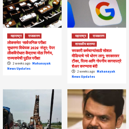
महाराष्ट्र
राजकारण
महाराष्ट्र
राजकारण
लोकसभेत ‘सार्वजनिक परीक्षा
शासकीय बातम्या
सुधारणा विधेयक 2026’ मंजूर; पेपर
सरकारी कर्मचाऱ्यांसाठी सोशल
लीकविरोधात केंद्राचा मोठा निर्णय,
मीडियाचे नवे धोरण लागू; सरकारवर
राज्यसभेची पुढील परीक्षा
टीका, रिल्स आणि गोपनीय कागदपत्रे
2 weeks ago
Mahanayak
शेअर करण्यास बंदी
News Updates
2 weeks ago
Mahanayak
News Updates