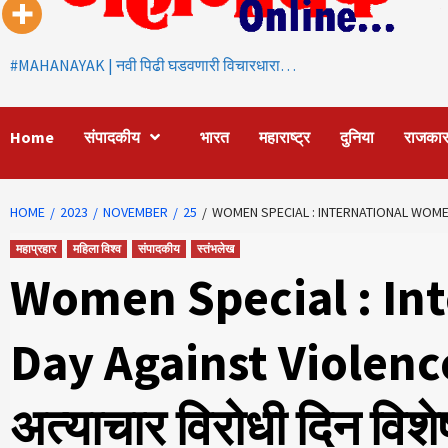
#MAHANAYAK | नवी पिढी घडवणारी विचारधारा…
Home
संपादकीय
भारत
महाराष्ट्र
दुनिया
राजका
HOME
2023
NOVEMBER
25
WOMEN SPECIAL : INTERNATIONAL WOMEN’S DAY
महाप्रहार
महिला विश्व
संपादकीय
स्तंभलेख
Women Special : In
Day Against Violence :
अत्याचार विरोधी दिन विशे