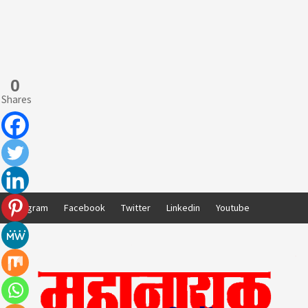
0
Shares
Skip
Instagram
Facebook
Twitter
Linkedin
Youtube
to
content