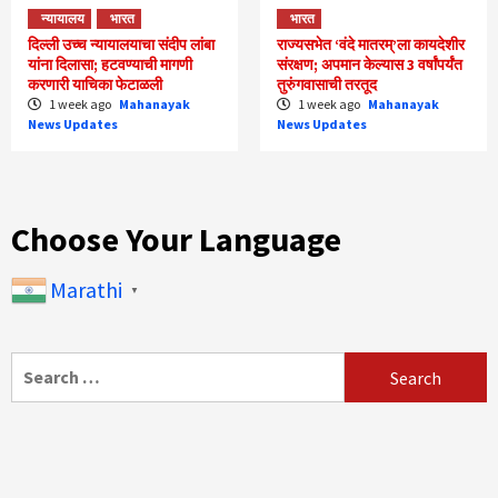
न्यायालय
भारत
भारत
दिल्ली उच्च न्यायालयाचा संदीप लांबा
राज्यसभेत ‘वंदे मातरम्’ला कायदेशीर
यांना दिलासा; हटवण्याची मागणी
संरक्षण; अपमान केल्यास 3 वर्षांपर्यंत
करणारी याचिका फेटाळली
तुरुंगवासाची तरतूद
1 week ago
Mahanayak
1 week ago
Mahanayak
News Updates
News Updates
Choose Your Language
Marathi
▼
Search
for: