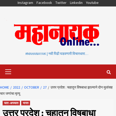
Skip
Instagram
Facebook
Twitter
Linkedin
Youtube
to
content
#MAHANAYAK | नवी पिढी घडवणारी विचारधारा…
Primary
Menu
HOME
2022
OCTOBER
27
उत्तर प्रदेश : चहातून विषबाधा झाल्याने दोन मुलांसह
चार जणांचा मृत्यू
घात -अपघात
भारत
उत्तर प्रदेश : चहातून विषबाधा