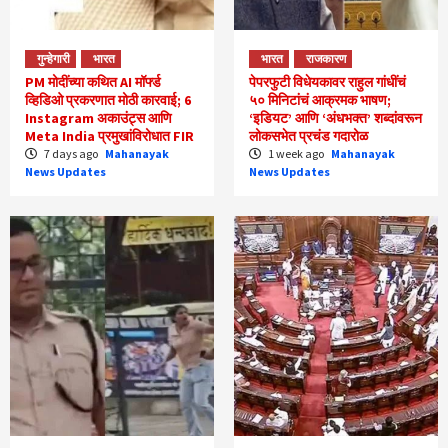
गुन्हेगारी
भारत
भारत
राजकारण
PM मोदींच्या कथित AI मॉर्फ्ड
पेपरफुटी विधेयकावर राहुल गांधींचं
व्हिडिओ प्रकरणात मोठी कारवाई; 6
५० मिनिटांचं आक्रमक भाषण;
Instagram अकाउंट्स आणि
‘इडियट’ आणि ‘अंधभक्त’ शब्दांवरून
Meta India प्रमुखांविरोधात FIR
लोकसभेत प्रचंड गदारोळ
7 days ago
Mahanayak
1 week ago
Mahanayak
News Updates
News Updates