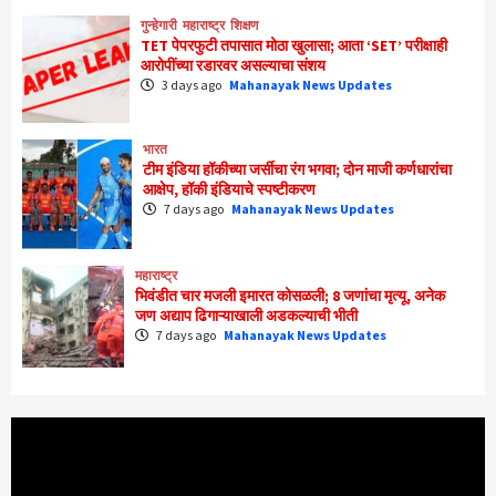
गुन्हेगारी
महाराष्ट्र
शिक्षण
TET पेपरफुटी तपासात मोठा खुलासा; आता ‘SET’ परीक्षाही
आरोपींच्या रडारवर असल्याचा संशय
3 days ago
Mahanayak News Updates
भारत
टीम इंडिया हॉकीच्या जर्सीचा रंग भगवा; दोन माजी कर्णधारांचा
आक्षेप, हॉकी इंडियाचे स्पष्टीकरण
7 days ago
Mahanayak News Updates
महाराष्ट्र
भिवंडीत चार मजली इमारत कोसळली; 8 जणांचा मृत्यू, अनेक
जण अद्याप ढिगाऱ्याखाली अडकल्याची भीती
7 days ago
Mahanayak News Updates