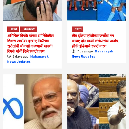
भारत
राजकारण
भारत
अभिजित दिपके यांच्या अमेरिकेतील
टीम इंडिया हॉकीच्या जर्सीचा रंग
शिक्षण खर्चावर प्रश्न; निधीच्या
भगवा; दोन माजी कर्णधारांचा आक्षेप,
स्रोतांची चौकशी करण्याची मागणी;
हॉकी इंडियाचे स्पष्टीकरण
दिपके यांनी दिले स्पष्टीकरण
7 days ago
Mahanayak
3 days ago
Mahanayak
News Updates
News Updates