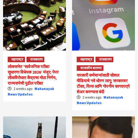
महाराष्ट्र
राजकारण
महाराष्ट्र
राजकारण
लोकसभेत ‘सार्वजनिक परीक्षा
शासकीय बातम्या
सुधारणा विधेयक 2026’ मंजूर; पेपर
सरकारी कर्मचाऱ्यांसाठी सोशल
लीकविरोधात केंद्राचा मोठा निर्णय,
मीडियाचे नवे धोरण लागू; सरकारवर
राज्यसभेची पुढील परीक्षा
टीका, रिल्स आणि गोपनीय कागदपत्रे
2 weeks ago
Mahanayak
शेअर करण्यास बंदी
News Updates
2 weeks ago
Mahanayak
News Updates