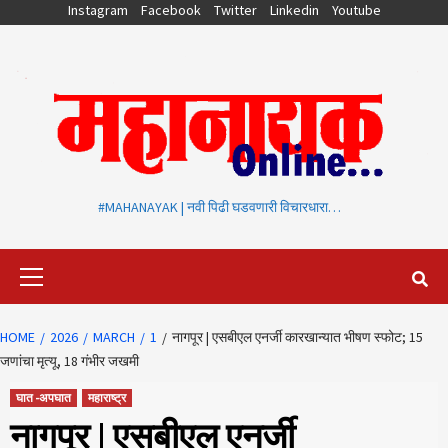
Skip
Instagram
Facebook
Twitter
Linkedin
Youtube
to
content
#MAHANAYAK | नवी पिढी घडवणारी विचारधारा…
Primary
Menu
HOME
2026
MARCH
1
नागपूर | एसबीएल एनर्जी कारखान्यात भीषण स्फोट; 15
जणांचा मृत्यू, 18 गंभीर जखमी
घात -अपघात
महाराष्ट्र
नागपूर | एसबीएल एनर्जी