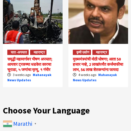
घात -अपघात
महाराष्ट्र
कृषी उद्योग
महाराष्ट्र
समृद्धी महामार्गावर भीषण अपघात;
मुख्यमंत्र्यांची मोठी घोषणा; आता 50
आयशर ट्रकच्या धडकेत कारचा
हजार नव्हे, 2 लाखांपर्यंत कर्जमाफीचा
चुराडा, ५ जणांचा मृत्यू, १ गंभीर
लाभ, 56 लाख शेतकऱ्यांना फायदा
3 weeks ago
Mahanayak
4 weeks ago
Mahanayak
News Updates
News Updates
Choose Your Language
Marathi
▼