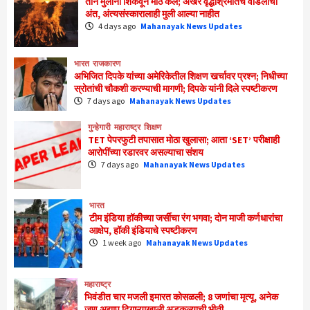
तीन मुलींना शिकवून मोठं केलं; अखेर वृद्धाश्रमातच वडिलांचा
अंत, अंत्यसंस्कारालाही मुली आल्या नाहीत
4 days ago
Mahanayak News Updates
भारत
राजकारण
अभिजित दिपके यांच्या अमेरिकेतील शिक्षण खर्चावर प्रश्न; निधीच्या
स्रोतांची चौकशी करण्याची मागणी; दिपके यांनी दिले स्पष्टीकरण
7 days ago
Mahanayak News Updates
गुन्हेगारी
महाराष्ट्र
शिक्षण
TET पेपरफुटी तपासात मोठा खुलासा; आता ‘SET’ परीक्षाही
आरोपींच्या रडारवर असल्याचा संशय
7 days ago
Mahanayak News Updates
भारत
टीम इंडिया हॉकीच्या जर्सीचा रंग भगवा; दोन माजी कर्णधारांचा
आक्षेप, हॉकी इंडियाचे स्पष्टीकरण
1 week ago
Mahanayak News Updates
महाराष्ट्र
भिवंडीत चार मजली इमारत कोसळली; 8 जणांचा मृत्यू, अनेक
जण अद्याप ढिगाऱ्याखाली अडकल्याची भीती