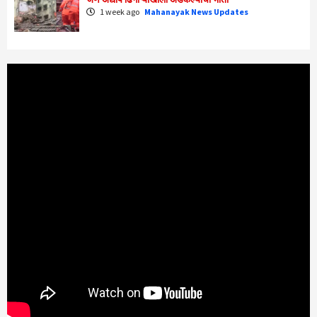
1 week ago
Mahanayak News Updates