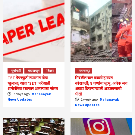
गुन्हेगारी
महाराष्ट्र
शिक्षण
महाराष्ट्र
TET पेपरफुटी तपासात मोठा
भिवंडीत चार मजली इमारत
खुलासा; आता ‘SET’ परीक्षाही
कोसळली; 8 जणांचा मृत्यू, अनेक जण
आरोपींच्या रडारवर असल्याचा संशय
अद्याप ढिगाऱ्याखाली अडकल्याची
भीती
7 days ago
Mahanayak
News Updates
1 week ago
Mahanayak
News Updates