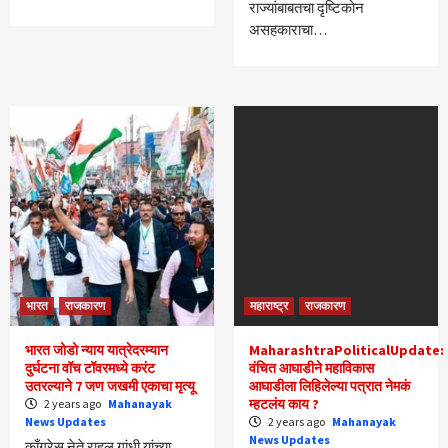
राज्यांबाबतचा दृष्टिकोन
असहकाराचा…
भारत
राजकारण
महाराष्ट्र
राजकारण
भारत जोडो न्याय यात्रेदरम्यान
MaharashtraPoliticalUpdate:
दुर्घटना वॉच टॉवरमध्ये करंट
वंचित आघाडीने महाविकास
उतरल्याने 7 जण जखमी एकाचा मृत्यू
आघाडीला लिहिलेल्या पत्रात नेमकं
म्हटलंय काय ?
2 years ago
Mahanayak
News Updates
2 years ago
Mahanayak
News Updates
काँग्रेस नेते राहुल गांधी यांच्या