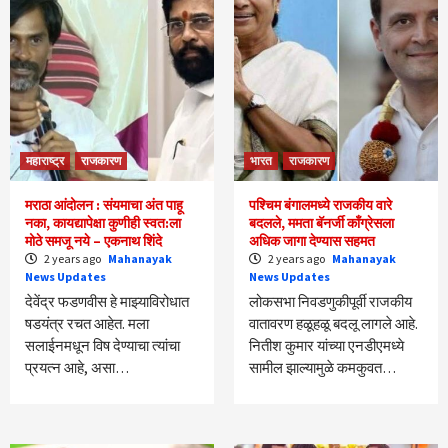
महाराष्ट्र
राजकारण
भारत
राजकारण
मराठा आंदोलन : संयमाचा अंत पाहू
पश्चिम बंगालमध्ये राजकीय वारे
नका, कायद्यापेक्षा कुणीही स्वत:ला
बदलले, ममता बॅनर्जी काँग्रेसला
मोठे समजू नये – एकनाथ शिंदे
अधिक जागा देण्यास सहमत
2 years ago
Mahanayak
2 years ago
Mahanayak
News Updates
News Updates
देवेंद्र फडणवीस हे माझ्याविरोधात
लोकसभा निवडणुकीपूर्वी राजकीय
षडयंत्र रचत आहेत. मला
वातावरण हळूहळू बदलू लागले आहे.
सलाईनमधून विष देण्याचा त्यांचा
नितीश कुमार यांच्या एनडीएमध्ये
प्रयत्न आहे, असा…
सामील झाल्यामुळे कमकुवत…