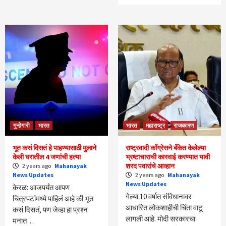
गुन्हेगारी
भारत
भारत
महाराष्ट्र
राजकारण
भूत कसं दिसतं हे पाहण्यासाठी मुलाने
राष्ट्रवादी काँग्रेसने बँकेत केलेल्या
केली घरातील 4 जणांची हत्या
भ्रष्टाचाराची कारवाई करण्यात यावी
शरद पवारांचे आव्हान
2 years ago
Mahanayak
News Updates
2 years ago
Mahanayak
News Updates
केरळ: आजपर्यंत आपण
गेल्या 10 वर्षात संविधानावर
चित्रपटांमध्ये पाहिलं आहे की भूत
आधारित लोकशाहीची चिंता वाटू
कसं दिसतं, पण जेव्हा हा प्रश्न
लागली आहे. मोदी सरकारचा
मनात…