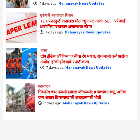
4 days ago
Mahanayak News Updates
गुन्हेगारी
महाराष्ट्र
शिक्षण
TET पेपरफुटी तपासात मोठा खुलासा; आता ‘SET’ परीक्षाही
आरोपींच्या रडारवर असल्याचा संशय
4 days ago
Mahanayak News Updates
भारत
टीम इंडिया हॉकीच्या जर्सीचा रंग भगवा; दोन माजी कर्णधारांचा
आक्षेप, हॉकी इंडियाचे स्पष्टीकरण
7 days ago
Mahanayak News Updates
महाराष्ट्र
भिवंडीत चार मजली इमारत कोसळली; 8 जणांचा मृत्यू, अनेक
जण अद्याप ढिगाऱ्याखाली अडकल्याची भीती
7 days ago
Mahanayak News Updates