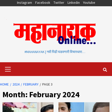
Skip
Instagram
Facebook
Twitter
Linkedin
Youtube
to
content
#MAHANAYAK | नवी पिढी घडवणारी विचारधारा…
Primary
Menu
HOME
2024
FEBRUARY
PAGE 3
Month:
February 2024