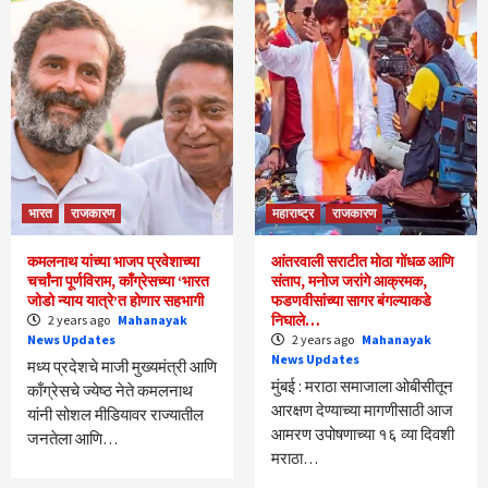
भारत
राजकारण
महाराष्ट्र
राजकारण
कमलनाथ यांच्या भाजप प्रवेशाच्या
आंतरवाली सराटीत मोठा गोंधळ आणि
चर्चांना पूर्णविराम, काँग्रेसच्या ‘भारत
संताप, मनोज जरांगे आक्रमक,
जोडो न्याय यात्रे’त होणार सहभागी
फडणवीसांच्या सागर बंगल्याकडे
निघाले…
2 years ago
Mahanayak
News Updates
2 years ago
Mahanayak
News Updates
मध्य प्रदेशचे माजी मुख्यमंत्री आणि
मुंबई : मराठा समाजाला ओबीसीतून
काँग्रेसचे ज्येष्ठ नेते कमलनाथ
आरक्षण देण्याच्या मागणीसाठी आज
यांनी सोशल मीडियावर राज्यातील
आमरण उपोषणाच्या १६ व्या दिवशी
जनतेला आणि…
मराठा…