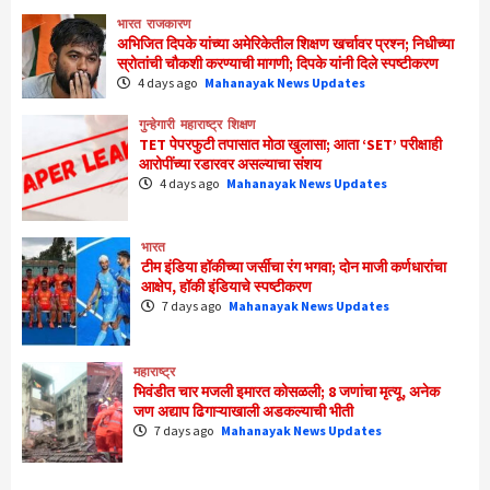
भारत
राजकारण
अभिजित दिपके यांच्या अमेरिकेतील शिक्षण खर्चावर प्रश्न; निधीच्या
स्रोतांची चौकशी करण्याची मागणी; दिपके यांनी दिले स्पष्टीकरण
4 days ago
Mahanayak News Updates
गुन्हेगारी
महाराष्ट्र
शिक्षण
TET पेपरफुटी तपासात मोठा खुलासा; आता ‘SET’ परीक्षाही
आरोपींच्या रडारवर असल्याचा संशय
4 days ago
Mahanayak News Updates
भारत
टीम इंडिया हॉकीच्या जर्सीचा रंग भगवा; दोन माजी कर्णधारांचा
आक्षेप, हॉकी इंडियाचे स्पष्टीकरण
7 days ago
Mahanayak News Updates
महाराष्ट्र
भिवंडीत चार मजली इमारत कोसळली; 8 जणांचा मृत्यू, अनेक
जण अद्याप ढिगाऱ्याखाली अडकल्याची भीती
7 days ago
Mahanayak News Updates