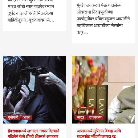
मुंबई : लवकरच येऊ घातलेल्या
भारत जोडो न्याय यात्रेदरम्यान
लोकसभा निवडणुकीच्या
दुर्घटना झाली आहे. मिळालेल्या
पार्श्वभूमीवर वंचित बहुजन आघाडीने
माहितीनुसार, मुरादाबादमध्ये…
महाविकास आघाडीच्या नेत्यांना
पत्र…
गुन्हेगारी
भारत
भारत
राजकारण
हैदराबादमध्ये लग्नाला नकार दिल्याने
आसाममध्ये मुस्लिम विवाह आणि
महिलेने केले टीव्ही अँकरचे अपहरण
घटस्फोट नोंदणी कायदा रद्द