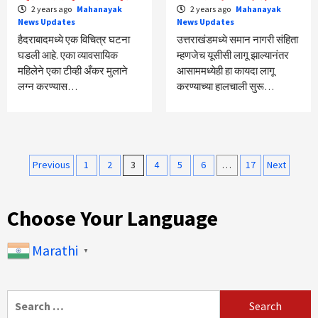
2 years ago
Mahanayak
2 years ago
Mahanayak
News Updates
News Updates
हैदराबादमध्ये एक विचित्र घटना
उत्तराखंडमध्ये समान नागरी संहिता
घडली आहे. एका व्यावसायिक
म्हणजेच यूसीसी लागू झाल्यानंतर
महिलेने एका टीव्ही अँकर मुलाने
आसाममध्येही हा कायदा लागू
लग्न करण्यास…
करण्याच्या हालचाली सुरू…
Posts
Previous
1
2
3
4
5
6
…
17
Next
pagination
Choose Your Language
Marathi
▼
Search
for: