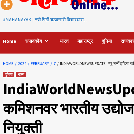
#MAHANAYAK | नवी पिढी घडवणारी विचारधारा…
Home
संपादकीय
भारत
महाराष्ट्र
दुनिया
राजका
HOME
2024
FEBRUARY
7
INDIAWORLDNEWSUPDATE : न्यू जर्सी इंडिया कमिश
दुनिया
भारत
IndiaWorldNewsUpdate 
कमिशनवर भारतीय उद्योजक 
नियुक्ती