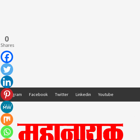
0
Shares
Skip
Instagram
Facebook
Twitter
Linkedin
Youtube
to
content