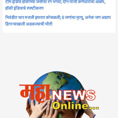
टीम इंडिया हॉकीच्या जर्सीचा रंग भगवा; दोन माजी कर्णधारांचा आक्षेप,
हॉकी इंडियाचे स्पष्टीकरण
भिवंडीत चार मजली इमारत कोसळली; 8 जणांचा मृत्यू, अनेक जण अद्याप
ढिगाऱ्याखाली अडकल्याची भीती