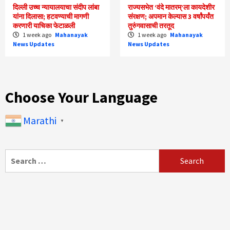
दिल्ली उच्च न्यायालयाचा संदीप लांबा
राज्यसभेत ‘वंदे मातरम्’ला कायदेशीर
यांना दिलासा; हटवण्याची मागणी
संरक्षण; अपमान केल्यास 3 वर्षांपर्यंत
करणारी याचिका फेटाळली
तुरुंगवासाची तरतूद
1 week ago
Mahanayak
1 week ago
Mahanayak
News Updates
News Updates
Choose Your Language
Marathi
▼
Search
for: