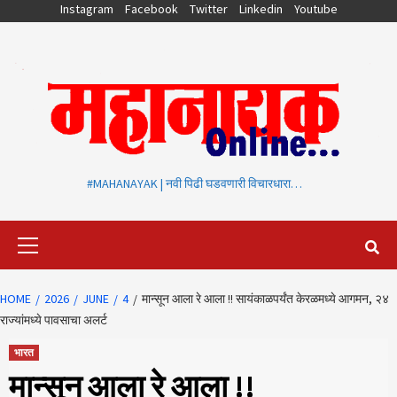
Skip
Instagram
Facebook
Twitter
Linkedin
Youtube
to
content
#MAHANAYAK | नवी पिढी घडवणारी विचारधारा…
Primary
Menu
HOME
2026
JUNE
4
मान्सून आला रे आला !! सायंकाळपर्यंत केरळमध्ये आगमन, २४
राज्यांमध्ये पावसाचा अलर्ट
भारत
मान्सून आला रे आला !!