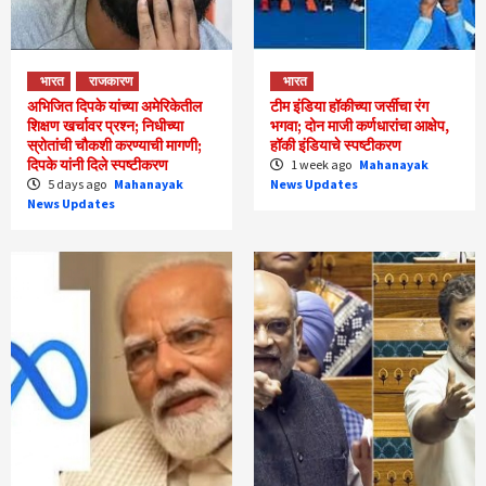
भारत
राजकारण
भारत
अभिजित दिपके यांच्या अमेरिकेतील
टीम इंडिया हॉकीच्या जर्सीचा रंग
शिक्षण खर्चावर प्रश्न; निधीच्या
भगवा; दोन माजी कर्णधारांचा आक्षेप,
स्रोतांची चौकशी करण्याची मागणी;
हॉकी इंडियाचे स्पष्टीकरण
दिपके यांनी दिले स्पष्टीकरण
1 week ago
Mahanayak
5 days ago
Mahanayak
News Updates
News Updates