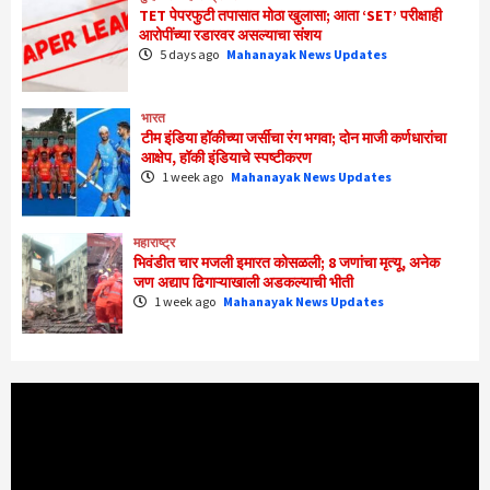
TET पेपरफुटी तपासात मोठा खुलासा; आता ‘SET’ परीक्षाही
आरोपींच्या रडारवर असल्याचा संशय
5 days ago
Mahanayak News Updates
भारत
टीम इंडिया हॉकीच्या जर्सीचा रंग भगवा; दोन माजी कर्णधारांचा
आक्षेप, हॉकी इंडियाचे स्पष्टीकरण
1 week ago
Mahanayak News Updates
महाराष्ट्र
भिवंडीत चार मजली इमारत कोसळली; 8 जणांचा मृत्यू, अनेक
जण अद्याप ढिगाऱ्याखाली अडकल्याची भीती
1 week ago
Mahanayak News Updates