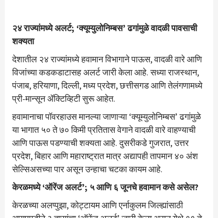
२४ राज्यांमध्ये अलर्ट; ‘क्यूम्युलोनिम्बस’ ढगांमुळे वादळी पावसाची
शक्यता
देशातील २४ राज्यांमध्ये हवामान विभागाने पाऊस, वादळी वारे आणि
विजांच्या कडकडाटासह अलर्ट जारी केला आहे. सध्या राजस्थान,
पंजाब, हरियाणा, दिल्ली, मध्य प्रदेश, छत्तीसगड आणि तेलंगणामध्ये
प्री-मान्सून ॲक्टिव्हिटी सुरू आहेत.
हवामानाचा पॉवरहाउस मानल्या जाणाऱ्या ‘क्यूम्युलोनिम्बस’ ढगांमुळे
या भागात ५० ते ७० किमी प्रतितास वेगाने वादळी वारे वाहण्याची
आणि पाऊस पडण्याची शक्यता आहे. दुसरीकडे गुजरात, उत्तर
प्रदेश, बिहार आणि महाराष्ट्रात मात्र अद्यापही तापमान ४० अंश
सेल्सिअसच्या पार असून उन्हाचा चटका कायम आहे.
केरळमध्ये ‘ऑरेंज अलर्ट’; ५ आणि ६ जूनचे हवामान कसे असेल?
केरळच्या अलप्पुझा, कोट्टायम आणि एर्नाकुलम जिल्ह्यांसाठी