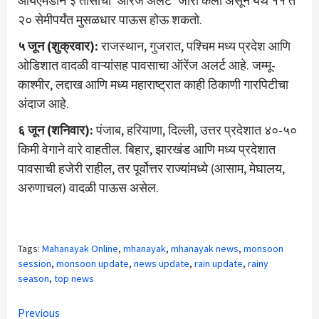
आयएमडीने ३ तासांचा ‘ऑरेंज अलर्ट’ जारी केला असून येथे ११ ते
२० सेमीपर्यंत मुसळधार पाऊस होऊ शकतो.
५ जून (शुक्रवार):
राजस्थान, गुजरात, पश्चिम मध्य प्रदेश आणि
ओडिशात वादळी वाऱ्यांसह पावसाचा ऑरेंज अलर्ट आहे. जम्मू-
काश्मीर, लद्दाख आणि मध्य महाराष्ट्रात काही ठिकाणी गारपिटीचा
अंदाज आहे.
६ जून (शनिवार):
पंजाब, हरियाणा, दिल्ली, उत्तर प्रदेशात ४०-५०
किमी वेगाने वारे वाहतील. बिहार, झारखंड आणि मध्य प्रदेशात
पावसाची हजेरी राहील, तर पूर्वोत्तर राज्यांमध्ये (आसाम, मेघालय,
अरुणाचल) वादळी पाऊस असेल.
Tags:
Mahanayak Online
,
mhanayak
,
mhanayak news
,
monsoon
session
,
monsoon update
,
news update
,
rain update
,
rainy
season
,
top news
Continue
Previous