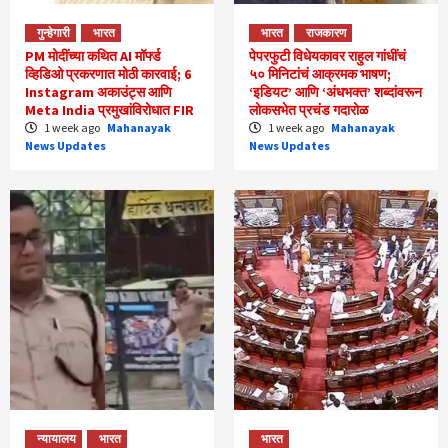
गुन्हेगारी
भारत
भारत
राजकारण
PM मोदींच्या कथित AI मॉर्फ्ड
पेपरफुटी विधेयकावर राहुल गांधींचं
व्हिडिओ प्रकरणात मोठी कारवाई; 6
५० मिनिटांचं आक्रमक भाषण;
Instagram अकाउंट्स आणि
‘इडियट’ आणि ‘अंधभक्त’ शब्दांवरून
Meta India प्रमुखांविरोधात FIR
लोकसभेत प्रचंड गदारोळ
1 week ago
Mahanayak
1 week ago
Mahanayak
News Updates
News Updates
न्यायालय
भारत
भारत