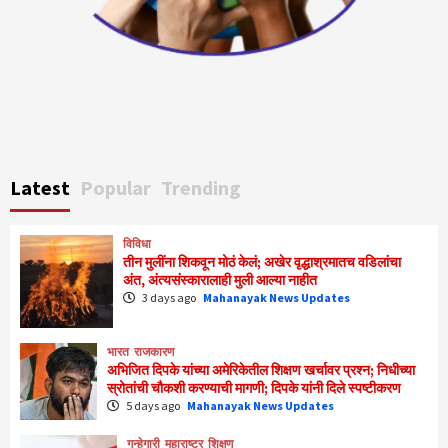
Latest
Popular
Trending
विविधा
तीन मुलींना शिकवून मोठं केलं; अखेर वृद्धाश्रमातच वडिलांचा
अंत, अंत्यसंस्कारालाही मुली आल्या नाहीत
3 days ago
Mahanayak News Updates
भारत
राजकारण
अभिजित दिपके यांच्या अमेरिकेतील शिक्षण खर्चावर प्रश्न; निधीच्या
स्रोतांची चौकशी करण्याची मागणी; दिपके यांनी दिले स्पष्टीकरण
5 days ago
Mahanayak News Updates
गुन्हेगारी
महाराष्ट्र
शिक्षण