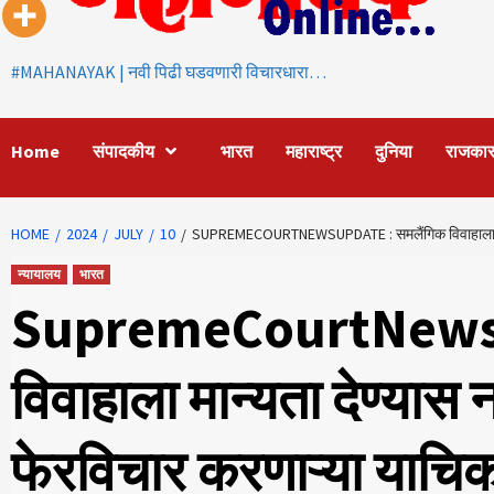
#MAHANAYAK | नवी पिढी घडवणारी विचारधारा…
Home
संपादकीय
भारत
महाराष्ट्र
दुनिया
राजका
HOME
2024
JULY
10
SUPREMECOURTNEWSUPDATE : समलैंगिक विवाहाला मान्यत
न्यायालय
भारत
SupremeCourtNewsU
विवाहाला मान्यता देण्यास 
फेरविचार करणाऱ्या याचिक