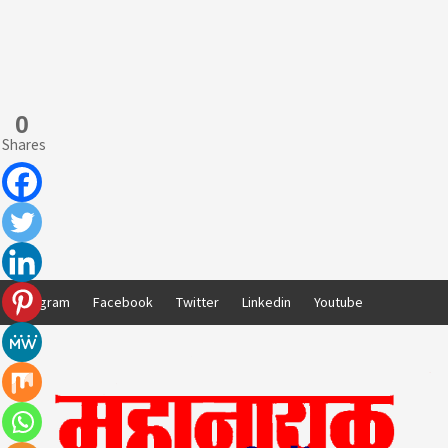
0
Shares
Skip
Instagram
Facebook
Twitter
Linkedin
Youtube
to
content