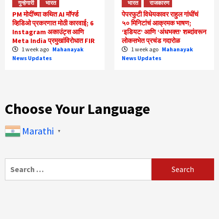
गुन्हेगारी
भारत
भारत
राजकारण
PM मोदींच्या कथित AI मॉर्फ्ड
पेपरफुटी विधेयकावर राहुल गांधींचं
व्हिडिओ प्रकरणात मोठी कारवाई; 6
५० मिनिटांचं आक्रमक भाषण;
Instagram अकाउंट्स आणि
‘इडियट’ आणि ‘अंधभक्त’ शब्दांवरून
Meta India प्रमुखांविरोधात FIR
लोकसभेत प्रचंड गदारोळ
1 week ago
Mahanayak
1 week ago
Mahanayak
News Updates
News Updates
Choose Your Language
Marathi
▼
Search
for: