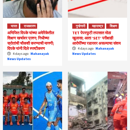
भारत
राजकारण
गुन्हेगारी
महाराष्ट्र
शिक्षण
अभिजित दिपके यांच्या अमेरिकेतील
TET पेपरफुटी तपासात मोठा
शिक्षण खर्चावर प्रश्न; निधीच्या
खुलासा; आता ‘SET’ परीक्षाही
स्रोतांची चौकशी करण्याची मागणी;
आरोपींच्या रडारवर असल्याचा संशय
दिपके यांनी दिले स्पष्टीकरण
4 days ago
Mahanayak
4 days ago
Mahanayak
News Updates
News Updates