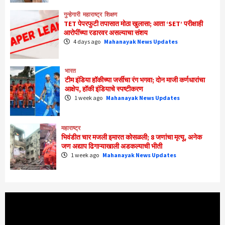
गुन्हेगारी
महाराष्ट्र
शिक्षण
TET पेपरफुटी तपासात मोठा खुलासा; आता ‘SET’ परीक्षाही
आरोपींच्या रडारवर असल्याचा संशय
4 days ago
Mahanayak News Updates
भारत
टीम इंडिया हॉकीच्या जर्सीचा रंग भगवा; दोन माजी कर्णधारांचा
आक्षेप, हॉकी इंडियाचे स्पष्टीकरण
1 week ago
Mahanayak News Updates
महाराष्ट्र
भिवंडीत चार मजली इमारत कोसळली; 8 जणांचा मृत्यू, अनेक
जण अद्याप ढिगाऱ्याखाली अडकल्याची भीती
1 week ago
Mahanayak News Updates