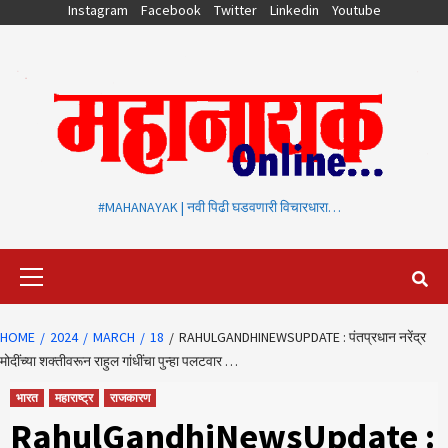
Skip
Instagram
Facebook
Twitter
Linkedin
Youtube
to
content
#MAHANAYAK | नवी पिढी घडवणारी विचारधारा…
Primary
Menu
HOME
2024
MARCH
18
RAHULGANDHINEWSUPDATE : पंतप्रधान नरेंद्र
मोदींच्या शक्तीवरून राहुल गांधींचा पुन्हा पलटवार …
भारत
महाराष्ट्र
राजकारण
RahulGandhiNewsUpdate :