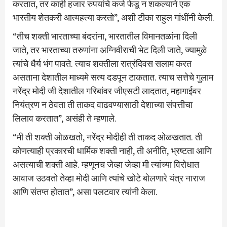
करतात, तर काही हजार रुपयांचे कर्ज फेडू न शकल्याने एक
भारतीय शेतकरी आत्महत्या करतो”, अशी टीका राहुल गांधींनी केली.
“तीच शक्ती भारताच्या बंदरांना, भारतातील विमानतळांना दिली
जाते, तर भारताच्या तरुणांना अग्निवीराची भेट दिली जाते, ज्यामुळे
त्यांचे धैर्य भंग पावते. त्याच शक्तीला रात्रंदिवस सलाम करत
असताना देशातील माध्यमे सत्य दडपून टाकतात. त्याच सत्तेचे गुलाम
नरेंद्र मोदी जी देशातील गरिबांवर जीएसटी लादतात, महागाईवर
नियंत्रण न ठेवता ती ताकद वाढवण्यासाठी देशाच्या संपत्तीचा
लिलाव करतात”, असंही ते म्हणाले.
“मी ती शक्ती ओळखतो, नरेंद्र मोदीही ती ताकद ओळखतात. ती
कोणत्याही प्रकारची धार्मिक शक्ती नाही, ती अनीति, भ्रष्टता आणि
असत्याची शक्ती आहे. म्हणूनच जेव्हा जेव्हा मी त्यांच्या विरोधात
आवाज उठवतो तेव्हा मोदी आणि त्यांचे खोटे बोलणारे यंत्र नाराज
आणि संतप्त होतात”, असा पलटवार त्यांनी केला.