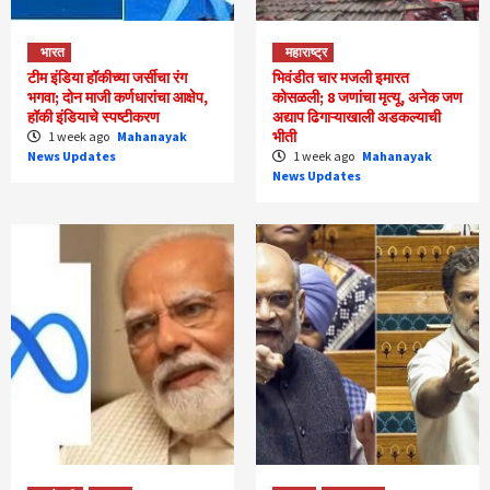
भारत
महाराष्ट्र
टीम इंडिया हॉकीच्या जर्सीचा रंग
भिवंडीत चार मजली इमारत
भगवा; दोन माजी कर्णधारांचा आक्षेप,
कोसळली; 8 जणांचा मृत्यू, अनेक जण
हॉकी इंडियाचे स्पष्टीकरण
अद्याप ढिगाऱ्याखाली अडकल्याची
भीती
1 week ago
Mahanayak
News Updates
1 week ago
Mahanayak
News Updates