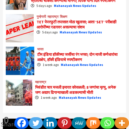
स्रोतांची चौकशी करण्याची मागणी; दिपके यांनी दिले स्पष्टीकरण
5 days ago
Mahanayak News Updates
गुन्हेगारी
महाराष्ट्र
शिक्षण
TET पेपरफुटी तपासात मोठा खुलासा; आता ‘SET’ परीक्षाही
आरोपींच्या रडारवर असल्याचा संशय
5 days ago
Mahanayak News Updates
भारत
टीम इंडिया हॉकीच्या जर्सीचा रंग भगवा; दोन माजी कर्णधारांचा
आक्षेप, हॉकी इंडियाचे स्पष्टीकरण
1 week ago
Mahanayak News Updates
महाराष्ट्र
भिवंडीत चार मजली इमारत कोसळली; 8 जणांचा मृत्यू, अनेक
जण अद्याप ढिगाऱ्याखाली अडकल्याची भीती
1 week ago
Mahanayak News Updates
0
Shares