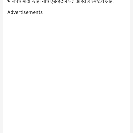
भाजपचे मोदी -शहा याचे ऍडव्हेंटेज घेत आहेत हे स्पष्टच आहे.
Advertisements