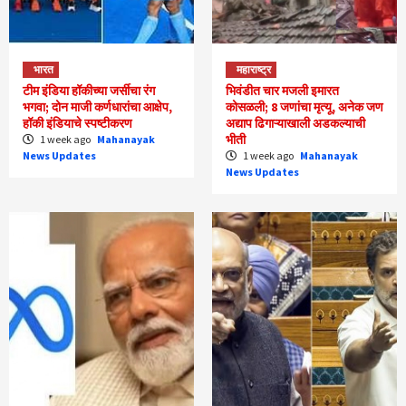
भारत
महाराष्ट्र
टीम इंडिया हॉकीच्या जर्सीचा रंग
भिवंडीत चार मजली इमारत
भगवा; दोन माजी कर्णधारांचा आक्षेप,
कोसळली; 8 जणांचा मृत्यू, अनेक जण
हॉकी इंडियाचे स्पष्टीकरण
अद्याप ढिगाऱ्याखाली अडकल्याची
भीती
1 week ago
Mahanayak
News Updates
1 week ago
Mahanayak
News Updates