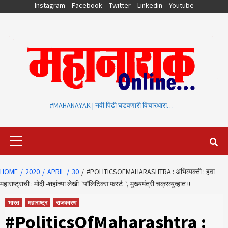
Skip
Instagram
Facebook
Twitter
Linkedin
Youtube
to
content
#MAHANAYAK | नवी पिढी घडवणारी विचारधारा…
Primary
Menu
HOME
2020
APRIL
30
#POLITICSOFMAHARASHTRA : अभिव्यक्ती : हवा
महाराष्ट्राची : मोदी -शहांच्या लेखी “पॉलिटिक्स फर्स्ट “, मुख्यमंत्री चक्रव्युव्हात !!
भारत
महाराष्ट्र
राजकारण
#PoliticsOfMaharashtra :