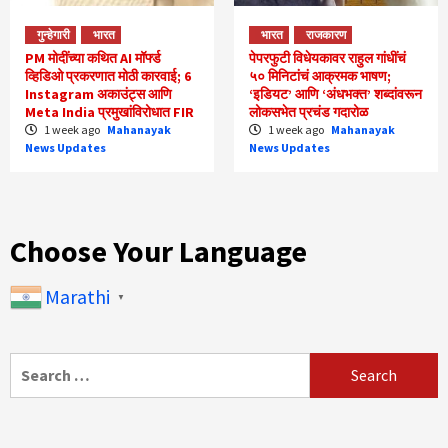
गुन्हेगारी
भारत
भारत
राजकारण
PM मोदींच्या कथित AI मॉर्फ्ड
पेपरफुटी विधेयकावर राहुल गांधींचं
व्हिडिओ प्रकरणात मोठी कारवाई; 6
५० मिनिटांचं आक्रमक भाषण;
Instagram अकाउंट्स आणि
‘इडियट’ आणि ‘अंधभक्त’ शब्दांवरून
Meta India प्रमुखांविरोधात FIR
लोकसभेत प्रचंड गदारोळ
1 week ago
Mahanayak
1 week ago
Mahanayak
News Updates
News Updates
Choose Your Language
Marathi
▼
Search
for: