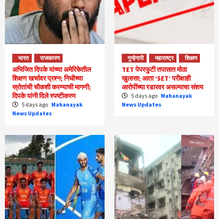
भारत
राजकारण
गुन्हेगारी
महाराष्ट्र
शिक्षण
अभिजित दिपके यांच्या अमेरिकेतील
TET पेपरफुटी तपासात मोठा
शिक्षण खर्चावर प्रश्न; निधीच्या
खुलासा; आता ‘SET’ परीक्षाही
स्रोतांची चौकशी करण्याची मागणी;
आरोपींच्या रडारवर असल्याचा संशय
दिपके यांनी दिले स्पष्टीकरण
5 days ago
Mahanayak
5 days ago
Mahanayak
News Updates
News Updates