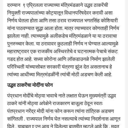
दरम्यान ९ एप्रिलला राज्याच्या मंत्रिमंडळाने उद्धव ठाकरेंची
नियुक्ती राज्यपालांच्या कोट्यातून विधानपरिषदेवर करावी असा
निर्णय घेतला होता आणि तसा ठराव राज्यपाल भगतसिंह कोशियारी
यांना पाठवण्यात सुद्धा आला होता. मात्र त्याच्यावर कोणताही निर्णय
झालेला नाही. त्याच्यामुळे अलीकडेच मंत्रिमंडळाने या या ठरावाचा
पुनरुच्चार केला. या ठरावावर कुठलाही निर्णय न घेण्यात आल्यामुळे
महाराष्ट्रावर एक राजकीय अस्थिरतेचे व घटनात्मक पेचाचे संकट
गडद होत आहे. सध्या कोरोना आणि लॉकडाउनळे निर्माण झालेली
परिस्थिती यांच्यासोबत सरकारी यंत्रणा झुंज देत असतानाच हे
त्यांच्या आधीच्या मित्रमंडळींनी त्यांची मोठी अडचण केली आहे.
उद्धव ठाकरेंचा मोदींना फोन
पंप्रधान मोदींचे मोठ्या भावाचे नाते लक्षात घेऊन मुख्यमंत्री उद्धव
ठाकरे यांनी मोठ्या अपेक्षेने राजकारण बाजूला ठेवून स्वतः
पंतप्रधान नरेंद्र मोदी यांना फोन करून त्यांना तांत्रिक अडचण
सांगितली . राज्यपाल निर्णय घेत नसल्याचे त्यांच्या निदर्शनास आणून
दिले . याबाबत ए एन आय ने दिलेल्या बातमीत म्हटले आहे कि , मदत