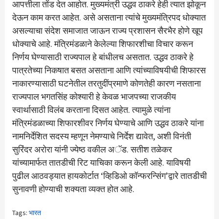
आपत्तीला तोंड देत आहोत. मुख्यमंत्री उद्धव ठाकरे हेही त्यात झोकून
देऊन काम करत आहेत. असे असताना त्यांचे मुख्यमंत्रिपद धोक्यात
असल्याचा संदेश समाजात जाऊन राज्य प्रशासन सैरभैर होणे खूप
धोक्याचे आहे. मंत्रिमंडळाने केलेल्या शिफारशीचा विचार करून
निर्णय घेण्यासाठी राज्यपाल हे बांधीलच असतात. उद्धव ठाकरे हे
पात्रतेच्या निकषात बसत असताना आणि त्यांच्याविषयीची शिफारस
नाकारण्यासाठी घटनेतील तरतुदींप्रमाणे कोणतेही कारण नसताना
राज्यपाल भगतसिंह कोश्यारी हे केवळ भाजपच्या राजकीय
स्वार्थासाठी विलंब करताना दिसत आहेत. त्यामुळे त्यांना
मंत्रिमंडळाच्या शिफारशीवर निर्णय घेण्याचे आणि उद्धव ठाकरे यांना
नामनिर्देशित सदस्य म्हणून नेमण्याचे निर्देश द्यावेत, अशी विनंती
सुरिंदर अरोरा यांनी ज्येष्ठ वकील अॅड. सतीश तळेकर
यांच्यामार्फत तातडीची रिट याचिका करून केली आहे. याविषयी
पुढील आठवड्यात हायकोर्टात ‘व्हिडिओ कॉन्फरन्सिंग’द्वारे तातडीची
सुनावणी होण्याची शक्यता व्यक्त होत आहे.
Tags:
भारत