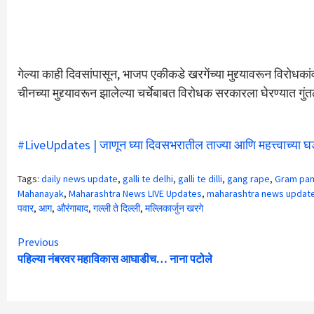
गेल्या काही दिवसांपासून, भाजप एकीकडे खरगेंच्या मुद्द्यावरून विरोध
चीनच्या मुद्द्यावरून झालेल्या चर्चेबाबत विरोधक सरकारला घेरण्यात गुंत
#LiveUpdates | जाणून घ्या दिवसभरातील ताज्या आणि महत्त्वाच्या घ
Tags:
daily news update
,
galli te delhi
,
galli te dilli
,
gang rape
,
Gram pan
Mahanayak
,
Maharashtra News LIVE Updates
,
maharashtra news updat
पवार
,
आग
,
औरंगाबाद
,
गल्ली ते दिल्ली
,
मल्लिकार्जुन खरगे
Continue
Previous
पहिल्या नंबरवर महाविकास आघाडीच… नाना पटोले
Reading