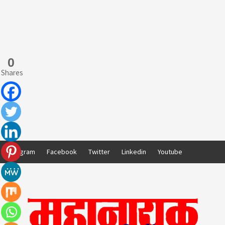
0
Shares
Skip
Instagram
Facebook
Twitter
Linkedin
Youtube
to
content