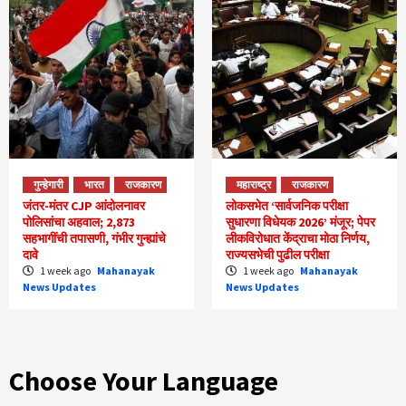
गुन्हेगारी
भारत
राजकारण
महाराष्ट्र
राजकारण
जंतर-मंतर CJP आंदोलनावर
लोकसभेत ‘सार्वजनिक परीक्षा
पोलिसांचा अहवाल; 2,873
सुधारणा विधेयक 2026’ मंजूर; पेपर
सहभागींची तपासणी, गंभीर गुन्ह्यांचे
लीकविरोधात केंद्राचा मोठा निर्णय,
दावे
राज्यसभेची पुढील परीक्षा
1 week ago
Mahanayak
1 week ago
Mahanayak
News Updates
News Updates
Choose Your Language