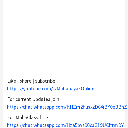
Like | share | subscribe
https://youtube.com/c/MahanayakOnline
For current Updates join
https://chat.whatsapp.com/KHZm2husxzD6XiBY0eBBnZ
For MahaClassifide
https://chat.whatsapp.com/Hza5pvz90csG19UCftrmDY