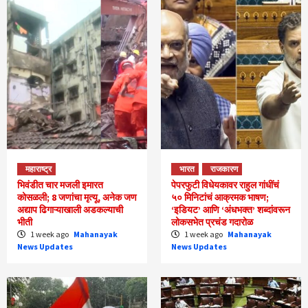
महाराष्ट्र
भारत
राजकारण
भिवंडीत चार मजली इमारत
पेपरफुटी विधेयकावर राहुल गांधींचं
कोसळली; 8 जणांचा मृत्यू, अनेक जण
५० मिनिटांचं आक्रमक भाषण;
अद्याप ढिगाऱ्याखाली अडकल्याची
‘इडियट’ आणि ‘अंधभक्त’ शब्दांवरून
भीती
लोकसभेत प्रचंड गदारोळ
1 week ago
Mahanayak
1 week ago
Mahanayak
News Updates
News Updates