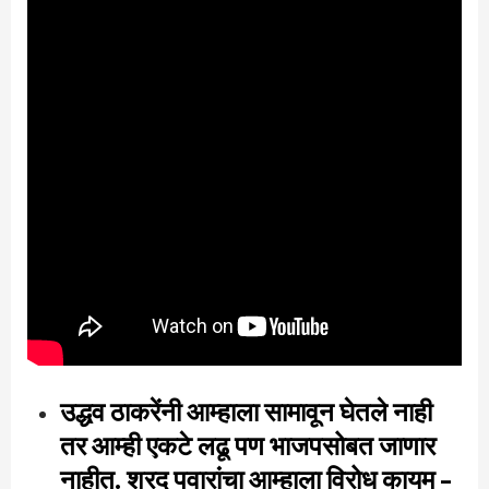
उद्धव ठाकरेंनी आम्हाला सामावून घेतले नाही
तर आम्ही एकटे लढू पण भाजपसोबत जाणार
नाहीत. शरद पवारांचा आम्हाला विरोध कायम –