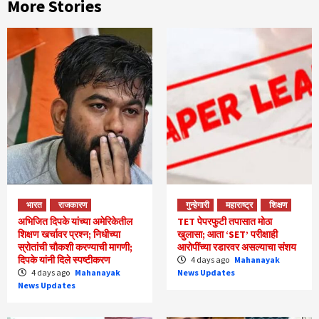
More Stories
भारत
राजकारण
गुन्हेगारी
महाराष्ट्र
शिक्षण
अभिजित दिपके यांच्या अमेरिकेतील
TET पेपरफुटी तपासात मोठा
शिक्षण खर्चावर प्रश्न; निधीच्या
खुलासा; आता ‘SET’ परीक्षाही
स्रोतांची चौकशी करण्याची मागणी;
आरोपींच्या रडारवर असल्याचा संशय
दिपके यांनी दिले स्पष्टीकरण
4 days ago
Mahanayak
4 days ago
Mahanayak
News Updates
News Updates