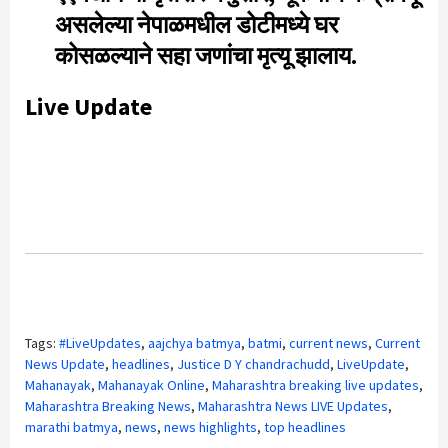
असलेल्या नेपाळमधील डोटीमध्ये घर
कोसळल्याने सहा जणांचा मृत्यू झालाय.
Live Update
Tags:
#LiveUpdates
,
aajchya batmya
,
batmi
,
current news
,
Current
News Update
,
headlines
,
Justice D Y chandrachudd
,
LiveUpdate
,
Mahanayak
,
Mahanayak Online
,
Maharashtra breaking live updates
,
Maharashtra Breaking News
,
Maharashtra News LIVE Updates
,
marathi batmya
,
news
,
news highlights
,
top headlines