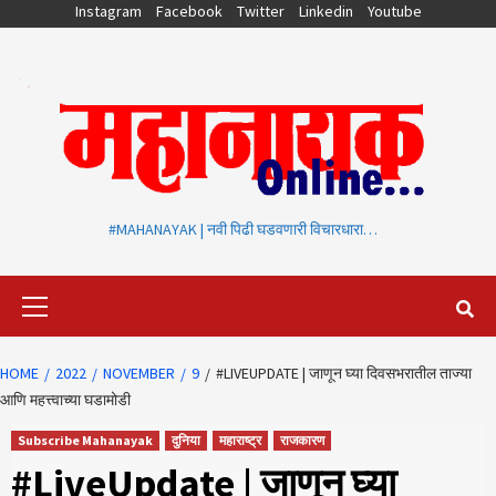
Skip
Instagram
Facebook
Twitter
Linkedin
Youtube
to
content
#MAHANAYAK | नवी पिढी घडवणारी विचारधारा…
Primary
Menu
HOME
2022
NOVEMBER
9
#LIVEUPDATE | जाणून घ्या दिवसभरातील ताज्या
आणि महत्त्वाच्या घडामोडी
Subscribe Mahanayak
दुनिया
महाराष्ट्र
राजकारण
#LiveUpdate | जाणून घ्या