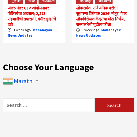
गुन्हेगारी
भारत
राजकारण
महाराष्ट्र
राजकारण
जंतर-मंतर CJP आंदोलनावर
लोकसभेत ‘सार्वजनिक परीक्षा
पोलिसांचा अहवाल; 2,873
सुधारणा विधेयक 2026’ मंजूर; पेपर
सहभागींची तपासणी, गंभीर गुन्ह्यांचे
लीकविरोधात केंद्राचा मोठा निर्णय,
दावे
राज्यसभेची पुढील परीक्षा
1 week ago
Mahanayak
1 week ago
Mahanayak
News Updates
News Updates
Choose Your Language
Marathi
▼
Search
for: