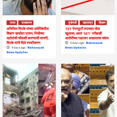
भारत
राजकारण
गुन्हेगारी
महाराष्ट्र
शिक्षण
अभिजित दिपके यांच्या अमेरिकेतील
TET पेपरफुटी तपासात मोठा
शिक्षण खर्चावर प्रश्न; निधीच्या
खुलासा; आता ‘SET’ परीक्षाही
स्रोतांची चौकशी करण्याची मागणी;
आरोपींच्या रडारवर असल्याचा संशय
दिपके यांनी दिले स्पष्टीकरण
4 days ago
Mahanayak
4 days ago
Mahanayak
News Updates
News Updates