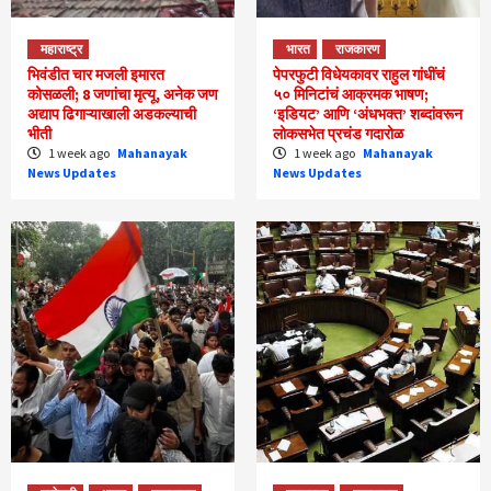
महाराष्ट्र
भारत
राजकारण
भिवंडीत चार मजली इमारत
पेपरफुटी विधेयकावर राहुल गांधींचं
कोसळली; 8 जणांचा मृत्यू, अनेक जण
५० मिनिटांचं आक्रमक भाषण;
अद्याप ढिगाऱ्याखाली अडकल्याची
‘इडियट’ आणि ‘अंधभक्त’ शब्दांवरून
भीती
लोकसभेत प्रचंड गदारोळ
1 week ago
Mahanayak
1 week ago
Mahanayak
News Updates
News Updates