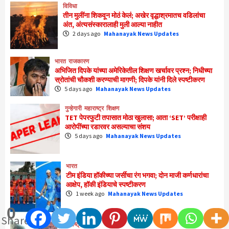
विविधा
तीन मुलींना शिकवून मोठं केलं; अखेर वृद्धाश्रमातच वडिलांचा
अंत, अंत्यसंस्कारालाही मुली आल्या नाहीत
2 days ago
Mahanayak News Updates
भारत
राजकारण
अभिजित दिपके यांच्या अमेरिकेतील शिक्षण खर्चावर प्रश्न; निधीच्या
स्रोतांची चौकशी करण्याची मागणी; दिपके यांनी दिले स्पष्टीकरण
5 days ago
Mahanayak News Updates
गुन्हेगारी
महाराष्ट्र
शिक्षण
TET पेपरफुटी तपासात मोठा खुलासा; आता ‘SET’ परीक्षाही
आरोपींच्या रडारवर असल्याचा संशय
5 days ago
Mahanayak News Updates
भारत
टीम इंडिया हॉकीच्या जर्सीचा रंग भगवा; दोन माजी कर्णधारांचा
आक्षेप, हॉकी इंडियाचे स्पष्टीकरण
1 week ago
Mahanayak News Updates
0
Shares
महाराष्ट्र