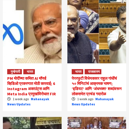
गुन्हेगारी
भारत
भारत
राजकारण
PM मोदींच्या कथित AI मॉर्फ्ड
पेपरफुटी विधेयकावर राहुल गांधींचं
व्हिडिओ प्रकरणात मोठी कारवाई; 6
५० मिनिटांचं आक्रमक भाषण;
Instagram अकाउंट्स आणि
‘इडियट’ आणि ‘अंधभक्त’ शब्दांवरून
Meta India प्रमुखांविरोधात FIR
लोकसभेत प्रचंड गदारोळ
1 week ago
Mahanayak
1 week ago
Mahanayak
News Updates
News Updates