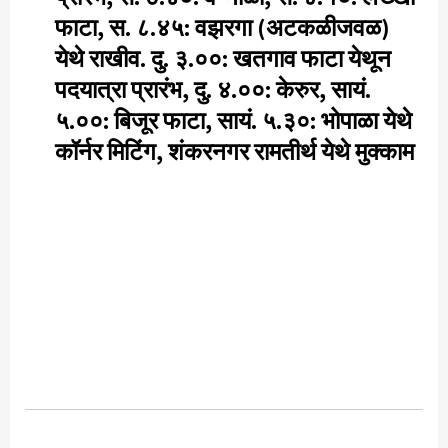
फाटा, स. ८.४५: वझरगा (अटकळीजवळ)
येथे राखीव. दु. ३.००: खतगाव फाटा येथून
पदयात्रा प्रारंभ, दु. ४.००: केरुर, सायं.
५.००: बिजूर फाटा, सायं. ५.३०: भोपाळा येथे
कॉर्नर मिटिंग, शंकरनगर रामतीर्थ येथे मुक्काम