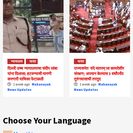
न्यायालय
भारत
भारत
दिल्ली उच्च न्यायालयाचा संदीप लांबा
राज्यसभेत ‘वंदे मातरम्’ला कायदेशीर
यांना दिलासा; हटवण्याची मागणी
संरक्षण; अपमान केल्यास 3 वर्षांपर्यंत
करणारी याचिका फेटाळली
तुरुंगवासाची तरतूद
1 week ago
Mahanayak
1 week ago
Mahanayak
News Updates
News Updates
Choose Your Language