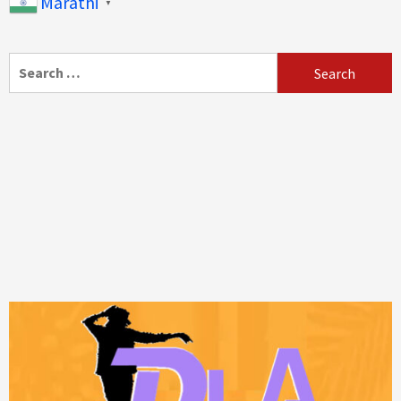
Marathi
▼
Search
for: