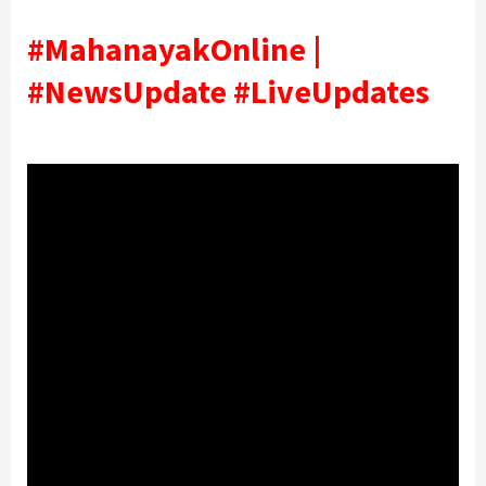
#MahanayakOnline |
#NewsUpdate #LiveUpdates