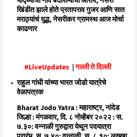
योद्ध्यांची नावे बदलल्याचा आरोप, नेसरी
खिंडीत झाले होते प्रतापराव गुजर आणि सात
मराठ्यांचं युद्ध, नेसरीकर ग्रामस्थ आज मोर्चा
काढणार
#LiveUpdates
|
गल्ली ते दिल्ली
राहुल गांधी यांच्या भारत जोडो यात्रेचे
वेळापत्रक
Bharat Jodo Yatra : महाराष्ट्र, नांदेड
जिल्हा : मंगळवार, दि. ८ नोव्हेंबर २०२२ : स.
७.३०: वन्नाळी गुरुद्वारा येथून पदयात्रा
प्रारंभ, स. ७.४०: वन्नाळी, स. ८.१०: लख्खा