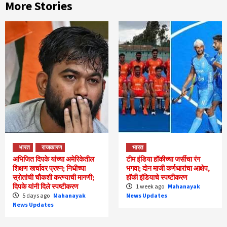
More Stories
भारत
राजकारण
भारत
अभिजित दिपके यांच्या अमेरिकेतील
टीम इंडिया हॉकीच्या जर्सीचा रंग
शिक्षण खर्चावर प्रश्न; निधीच्या
भगवा; दोन माजी कर्णधारांचा आक्षेप,
स्रोतांची चौकशी करण्याची मागणी;
हॉकी इंडियाचे स्पष्टीकरण
दिपके यांनी दिले स्पष्टीकरण
1 week ago
Mahanayak
5 days ago
Mahanayak
News Updates
News Updates