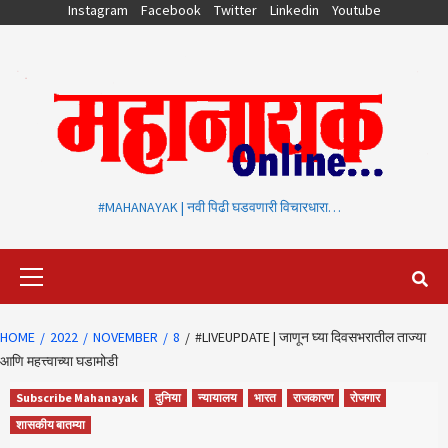
Skip
Instagram
Facebook
Twitter
Linkedin
Youtube
to
content
#MAHANAYAK | नवी पिढी घडवणारी विचारधारा…
Primary
Menu
HOME
2022
NOVEMBER
8
#LIVEUPDATE | जाणून घ्या दिवसभरातील ताज्या
आणि महत्त्वाच्या घडामोडी
Subscribe Mahanayak
दुनिया
न्यायालय
भारत
राजकारण
रोजगार
शासकीय बातम्या