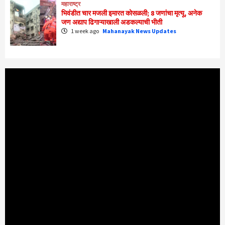
महाराष्ट्र
भिवंडीत चार मजली इमारत कोसळली; 8 जणांचा मृत्यू, अनेक
जण अद्याप ढिगाऱ्याखाली अडकल्याची भीती
1 week ago
Mahanayak News Updates