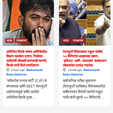
भारत
राजकारण
भारत
राजकारण
अभिजित दिपके यांच्या अमेरिकेतील
पेपरफुटी विधेयकावर राहुल गांधींचं
शिक्षण खर्चावर प्रश्न; निधीच्या
५० मिनिटांचं आक्रमक भाषण;
स्रोतांची चौकशी करण्याची मागणी;
‘इडियट’ आणि ‘अंधभक्त’ शब्दांवरून
दिपके यांनी दिले स्पष्टीकरण
लोकसभेत प्रचंड गदारोळ
6 days ago
Mahanayak
1 week ago
Mahanayak
News Updates
News Updates
‘कॉकरोच जनता पार्टी’ (CJP) चे
सार्वजनिक परीक्षा सुधारणा
संस्थापक आणि NEET पेपरफुटी
(पेपरफुटी प्रतिबंध) विधेयकावरील
आंदोलनामुळे चर्चेत आलेले
चर्चेदरम्यान विरोधी पक्षनेते राहुल
अभिजित दिपके पुन्हा…
गांधी यांनी सुमारे ५० मिनिटांचे…