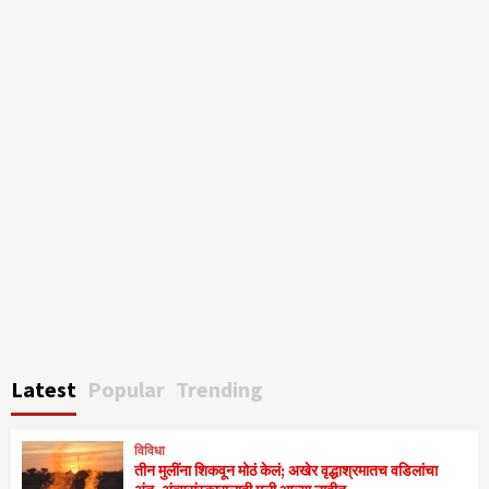
Latest
Popular
Trending
विविधा
तीन मुलींना शिकवून मोठं केलं; अखेर वृद्धाश्रमातच वडिलांचा