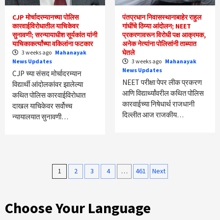
CJP मोर्चादरम्यानच्या पोलिस
पंतप्रधान निवासस्थानाबाहेर राहुल
कारवाईविरोधातील याचिकेवर
गांधींचे ठिय्या आंदोलन; NEET
सुनावणी; सरन्यायाधीश सूर्यकांत यांनी
प्रकरणावरून विरोधी पक्ष आक्रमक,
याचिकाकर्त्यांच्या वकिलांना फटकार
अनेक नेत्यांना पोलिसांनी ताब्यात
घेतले
3 weeks ago
Mahanayak
News Updates
3 weeks ago
Mahanayak
News Updates
CJP च्या संसद मोर्चादरम्यान
NEET परीक्षा पेपर लीक प्रकरण
विद्यार्थी आंदोलकांवर झालेल्या
आणि विद्यार्थ्यांवरील कथित पोलिस
कथित पोलिस कारवाईविरोधात
कारवाईच्या निषेधार्थ राजधानी
दाखल याचिकेवर सर्वोच्च
दिल्लीत आज राजकीय…
न्यायालयात सुनावणी…
Posts
1
2
3
4
…
461
Next
pagination
Choose Your Language