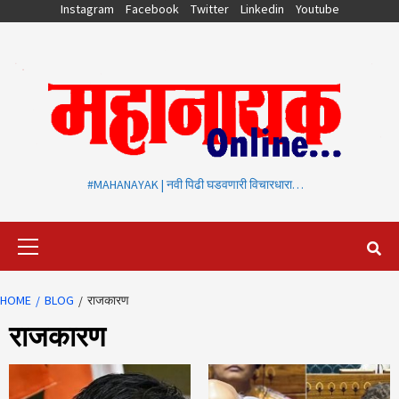
Skip
Instagram
Facebook
Twitter
Linkedin
Youtube
to
content
#MAHANAYAK | नवी पिढी घडवणारी विचारधारा…
Primary
Menu
HOME
BLOG
राजकारण
राजकारण