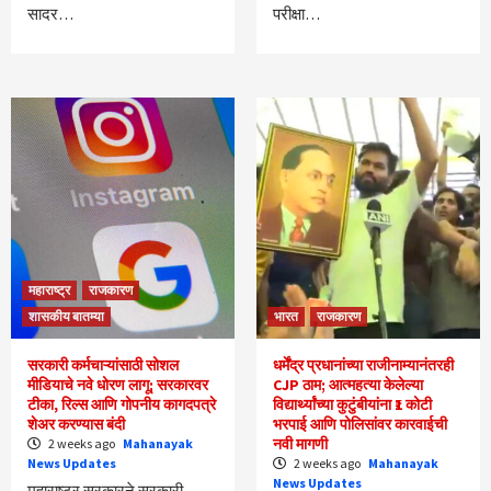
सादर…
परीक्षा…
महाराष्ट्र
राजकारण
शासकीय बातम्या
भारत
राजकारण
सरकारी कर्मचाऱ्यांसाठी सोशल
धर्मेंद्र प्रधानांच्या राजीनाम्यानंतरही
मीडियाचे नवे धोरण लागू; सरकारवर
CJP ठाम; आत्महत्या केलेल्या
टीका, रिल्स आणि गोपनीय कागदपत्रे
विद्यार्थ्यांच्या कुटुंबीयांना ₹1 कोटी
शेअर करण्यास बंदी
भरपाई आणि पोलिसांवर कारवाईची
नवी मागणी
2 weeks ago
Mahanayak
News Updates
2 weeks ago
Mahanayak
News Updates
महाराष्ट्र सरकारने सरकारी