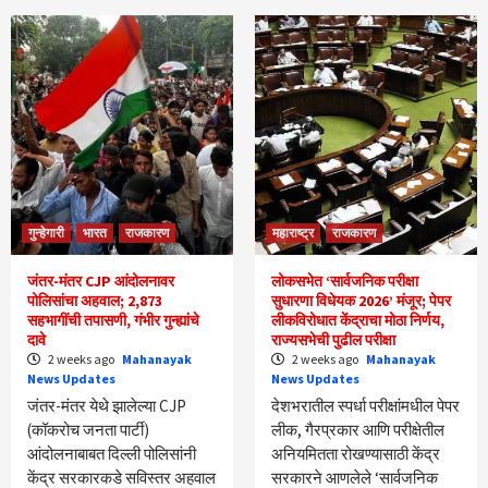
गुन्हेगारी
भारत
राजकारण
महाराष्ट्र
राजकारण
जंतर-मंतर CJP आंदोलनावर
लोकसभेत ‘सार्वजनिक परीक्षा
पोलिसांचा अहवाल; 2,873
सुधारणा विधेयक 2026’ मंजूर; पेपर
सहभागींची तपासणी, गंभीर गुन्ह्यांचे
लीकविरोधात केंद्राचा मोठा निर्णय,
दावे
राज्यसभेची पुढील परीक्षा
2 weeks ago
Mahanayak
2 weeks ago
Mahanayak
News Updates
News Updates
जंतर-मंतर येथे झालेल्या CJP
देशभरातील स्पर्धा परीक्षांमधील पेपर
(कॉकरोच जनता पार्टी)
लीक, गैरप्रकार आणि परीक्षेतील
आंदोलनाबाबत दिल्ली पोलिसांनी
अनियमितता रोखण्यासाठी केंद्र
केंद्र सरकारकडे सविस्तर अहवाल
सरकारने आणलेले ‘सार्वजनिक