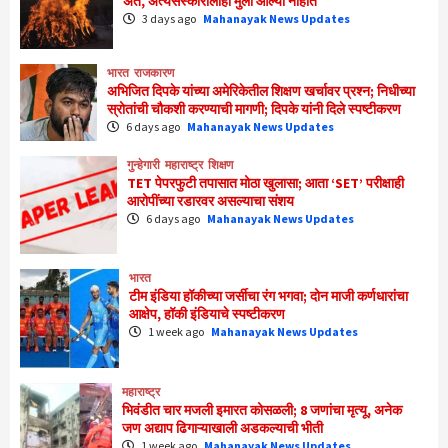
अंत, अंत्यसंस्कारालाही मुली आल्या नाहीत
3 days ago
Mahanayak News Updates
भारत
राजकारण
अभिजित दिपके यांच्या अमेरिकेतील शिक्षण खर्चावर प्रश्न; निधीच्या
स्रोतांची चौकशी करण्याची मागणी; दिपके यांनी दिले स्पष्टीकरण
6 days ago
Mahanayak News Updates
गुन्हेगारी
महाराष्ट्र
शिक्षण
TET पेपरफुटी तपासात मोठा खुलासा; आता ‘SET’ परीक्षाही
आरोपींच्या रडारवर असल्याचा संशय
6 days ago
Mahanayak News Updates
भारत
टीम इंडिया हॉकीच्या जर्सीचा रंग भगवा; दोन माजी कर्णधारांचा
आक्षेप, हॉकी इंडियाचे स्पष्टीकरण
1 week ago
Mahanayak News Updates
महाराष्ट्र
भिवंडीत चार मजली इमारत कोसळली; 8 जणांचा मृत्यू, अनेक
जण अद्याप ढिगाऱ्याखाली अडकल्याची भीती
1 week ago
Mahanayak News Updates