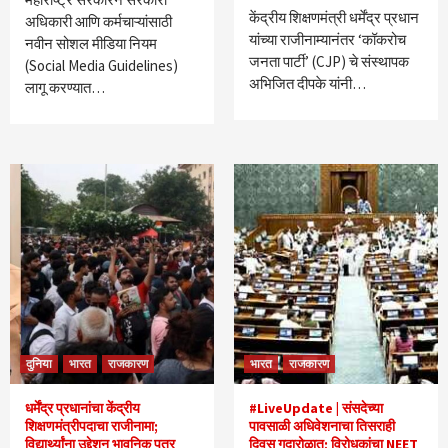
केंद्रीय शिक्षणमंत्री धर्मेंद्र प्रधान
अधिकारी आणि कर्मचाऱ्यांसाठी
यांच्या राजीनाम्यानंतर ‘कॉकरोच
नवीन सोशल मीडिया नियम
जनता पार्टी’ (CJP) चे संस्थापक
(Social Media Guidelines)
अभिजित दीपके यांनी…
लागू करण्यात…
दुनिया
भारत
राजकारण
भारत
राजकारण
धर्मेंद्र प्रधानांचा केंद्रीय
#LiveUpdate | संसदेच्या
शिक्षणमंत्रीपदाचा राजीनामा;
पावसाळी अधिवेशनाचा तिसराही
विद्यार्थ्यांना उद्देशून भावनिक पत्र
दिवस गदारोळात; विरोधकांचा NEET