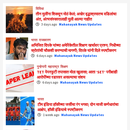
विविधा
तीन मुलींना शिकवून मोठं केलं; अखेर वृद्धाश्रमातच वडिलांचा
अंत, अंत्यसंस्कारालाही मुली आल्या नाहीत
3 days ago
Mahanayak News Updates
भारत
राजकारण
अभिजित दिपके यांच्या अमेरिकेतील शिक्षण खर्चावर प्रश्न; निधीच्या
स्रोतांची चौकशी करण्याची मागणी; दिपके यांनी दिले स्पष्टीकरण
6 days ago
Mahanayak News Updates
गुन्हेगारी
महाराष्ट्र
शिक्षण
TET पेपरफुटी तपासात मोठा खुलासा; आता ‘SET’ परीक्षाही
आरोपींच्या रडारवर असल्याचा संशय
6 days ago
Mahanayak News Updates
भारत
टीम इंडिया हॉकीच्या जर्सीचा रंग भगवा; दोन माजी कर्णधारांचा
आक्षेप, हॉकी इंडियाचे स्पष्टीकरण
1 week ago
Mahanayak News Updates