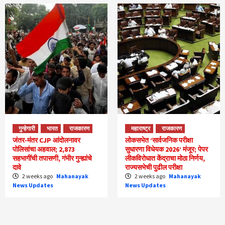
गुन्हेगारी
भारत
राजकारण
महाराष्ट्र
राजकारण
जंतर-मंतर CJP आंदोलनावर
लोकसभेत ‘सार्वजनिक परीक्षा
पोलिसांचा अहवाल; 2,873
सुधारणा विधेयक 2026’ मंजूर; पेपर
सहभागींची तपासणी, गंभीर गुन्ह्यांचे
लीकविरोधात केंद्राचा मोठा निर्णय,
दावे
राज्यसभेची पुढील परीक्षा
2 weeks ago
Mahanayak
2 weeks ago
Mahanayak
News Updates
News Updates