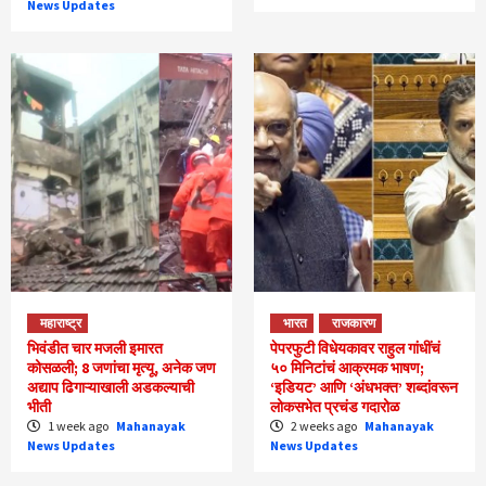
News Updates
महाराष्ट्र
भारत
राजकारण
भिवंडीत चार मजली इमारत
पेपरफुटी विधेयकावर राहुल गांधींचं
कोसळली; 8 जणांचा मृत्यू, अनेक जण
५० मिनिटांचं आक्रमक भाषण;
अद्याप ढिगाऱ्याखाली अडकल्याची
‘इडियट’ आणि ‘अंधभक्त’ शब्दांवरून
भीती
लोकसभेत प्रचंड गदारोळ
1 week ago
Mahanayak
2 weeks ago
Mahanayak
News Updates
News Updates