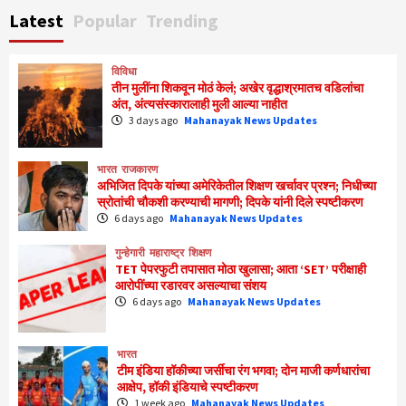
Latest
Popular
Trending
विविधा
तीन मुलींना शिकवून मोठं केलं; अखेर वृद्धाश्रमातच वडिलांचा
अंत, अंत्यसंस्कारालाही मुली आल्या नाहीत
3 days ago
Mahanayak News Updates
भारत
राजकारण
अभिजित दिपके यांच्या अमेरिकेतील शिक्षण खर्चावर प्रश्न; निधीच्या
स्रोतांची चौकशी करण्याची मागणी; दिपके यांनी दिले स्पष्टीकरण
6 days ago
Mahanayak News Updates
गुन्हेगारी
महाराष्ट्र
शिक्षण
TET पेपरफुटी तपासात मोठा खुलासा; आता ‘SET’ परीक्षाही
आरोपींच्या रडारवर असल्याचा संशय
6 days ago
Mahanayak News Updates
भारत
टीम इंडिया हॉकीच्या जर्सीचा रंग भगवा; दोन माजी कर्णधारांचा
आक्षेप, हॉकी इंडियाचे स्पष्टीकरण
1 week ago
Mahanayak News Updates