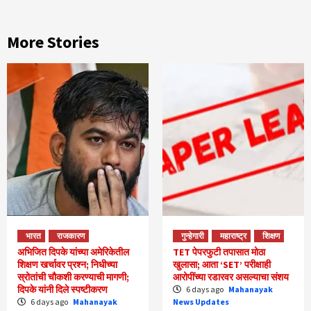
More Stories
भारत
राजकारण
गुन्हेगारी
महाराष्ट्र
शिक्षण
अभिजित दिपके यांच्या अमेरिकेतील
TET पेपरफुटी तपासात मोठा
शिक्षण खर्चावर प्रश्न; निधीच्या
खुलासा; आता ‘SET’ परीक्षाही
स्रोतांची चौकशी करण्याची मागणी;
आरोपींच्या रडारवर असल्याचा संशय
दिपके यांनी दिले स्पष्टीकरण
6 days ago
Mahanayak
6 days ago
Mahanayak
News Updates