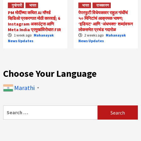
गुन्हेगारी
भारत
भारत
राजकारण
PM मोदींच्या कथित AI मॉर्फ्ड
पेपरफुटी विधेयकावर राहुल गांधींचं
व्हिडिओ प्रकरणात मोठी कारवाई; 6
५० मिनिटांचं आक्रमक भाषण;
Instagram अकाउंट्स आणि
‘इडियट’ आणि ‘अंधभक्त’ शब्दांवरून
Meta India प्रमुखांविरोधात FIR
लोकसभेत प्रचंड गदारोळ
1 week ago
Mahanayak
2 weeks ago
Mahanayak
News Updates
News Updates
Choose Your Language
Marathi
▼
Search
for: