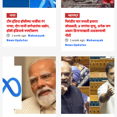
भारत
महाराष्ट्र
टीम इंडिया हॉकीच्या जर्सीचा रंग
भिवंडीत चार मजली इमारत
भगवा; दोन माजी कर्णधारांचा आक्षेप,
कोसळली; 8 जणांचा मृत्यू, अनेक जण
हॉकी इंडियाचे स्पष्टीकरण
अद्याप ढिगाऱ्याखाली अडकल्याची
भीती
1 week ago
Mahanayak
News Updates
1 week ago
Mahanayak
News Updates