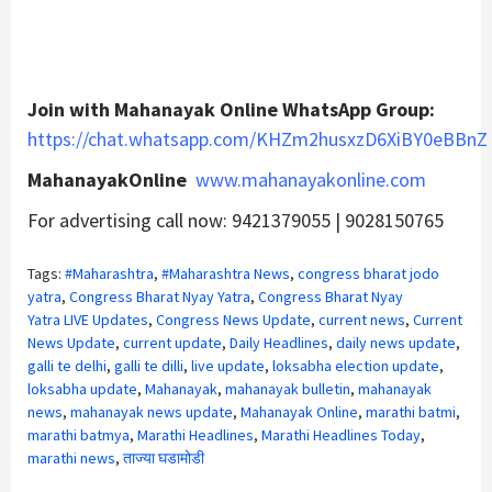
Join with Mahanayak Online WhatsApp Group:
https://chat.whatsapp.com/KHZm2husxzD6XiBY0eBBnZ
MahanayakOnline
www.mahanayakonline.com
For advertising call now: 9421379055 | 9028150765
Tags:
#Maharashtra
,
#Maharashtra News
,
congress bharat jodo
yatra
,
Congress Bharat Nyay Yatra
,
Congress Bharat Nyay
Yatra LIVE Updates
,
Congress News Update
,
current news
,
Current
News Update
,
current update
,
Daily Headlines
,
daily news update
,
galli te delhi
,
galli te dilli
,
live update
,
loksabha election update
,
loksabha update
,
Mahanayak
,
mahanayak bulletin
,
mahanayak
news
,
mahanayak news update
,
Mahanayak Online
,
marathi batmi
,
marathi batmya
,
Marathi Headlines
,
Marathi Headlines Today
,
marathi news
,
ताज्या घडामोडी