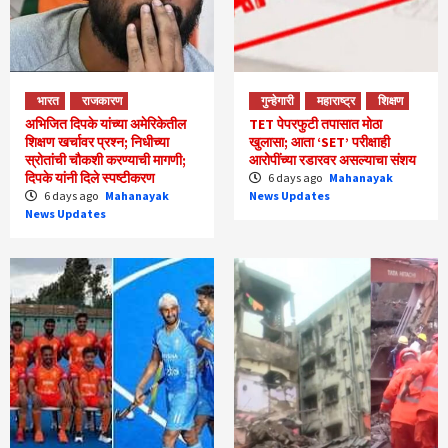
भारत
राजकारण
गुन्हेगारी
महाराष्ट्र
शिक्षण
अभिजित दिपके यांच्या अमेरिकेतील
TET पेपरफुटी तपासात मोठा
शिक्षण खर्चावर प्रश्न; निधीच्या
खुलासा; आता ‘SET’ परीक्षाही
स्रोतांची चौकशी करण्याची मागणी;
आरोपींच्या रडारवर असल्याचा संशय
दिपके यांनी दिले स्पष्टीकरण
6 days ago
Mahanayak
6 days ago
Mahanayak
News Updates
News Updates