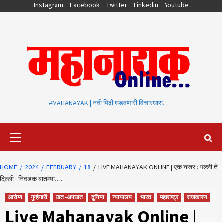
Skip
Instagram
Facebook
Twitter
Linkedin
Youtube
to
content
#MAHANAYAK | नवी पिढी घडवणारी विचारधारा…
Primary
Menu
HOME
2024
FEBRUARY
18
LIVE MAHANAYAK ONLINE | एक नजर : गल्ली ते
दिल्ली : निवडक बातम्या…..
आरोग्य
गुन्हेगारी
घात -अपघात
दुनिया
न्यायालय
भारत
महाराष्ट्र
राजकारण
Live Mahanayak Online |