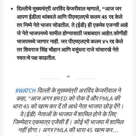
दिल्लीचे मुख्यमंत्री अरविंद केजरीवाल म्हणाले, “आज जर
आपण ईडीला थांबवले आणि पीएमएलएचे कलम 45 रद्द केले
तर निम्मे नेते भाजप सोडतील. ते (ईडी) ही एकमेव एजन्सी आहे
जे नेते भाजपमध्ये सामील होण्यासाठी जबाबदार आहेत.
कोणीही
भाजपमध्ये जाणार नाही. जर पीएमएलएचे कलम ४५ रद्द केले
तर शिवराज सिंह चौहान आणि वसुंधरा राजे यांसारखे नेते
स्वतःचे पक्ष काढतील.
#WATCH
दिल्ली के मुख्यमंत्री अरविंद केजरीवाल ने
कहा, "आज अगर हम ED को रोक दें और PMLA की
धारा 45 को खत्म कर दें तो आधे नेता भाजपा छोड़ देंगे।
वे (ईडी) नेताओं के भाजपा में शामिल होने के लिए
जिम्मेदार एकमात्र एजेंसी हैं। कोई भी भाजपा में शामिल
नहीं होगा। अगर PMLA की धारा 45 खत्म कर…