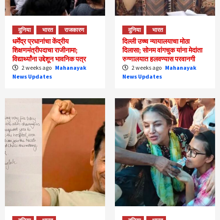
दुनिया
भारत
राजकारण
दुनिया
भारत
धर्मेंद्र प्रधानांचा केंद्रीय
दिल्ली उच्च न्यायालयाचा मोठा
शिक्षणमंत्रीपदाचा राजीनामा;
दिलासा; सोनम वांगचुक यांना मेदांता
विद्यार्थ्यांना उद्देशून भावनिक पत्र
रुग्णालयात हलवण्यास परवानगी
2 weeks ago
Mahanayak
2 weeks ago
Mahanayak
News Updates
News Updates