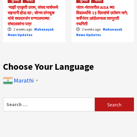
दुनिया
भारत
दुनिया
भारत
‘माझी प्रकृती उत्तम, संसद मार्चमध्ये
जंतर-मंतरवरील AISA च्या
सहभागी होऊ द्या’; सोनम वांगचुक
विद्यार्थ्यांचे २३ दिवसांचे उपोषण मागे;
यांचे सफदरजंग रुग्णालयाच्या
चर्चेनंतर आंदोलनाला तात्पुरती
संचालकांना पत्र
स्थगिती
2 weeks ago
Mahanayak
2 weeks ago
Mahanayak
News Updates
News Updates
Choose Your Language
Marathi
▼
Search
for: