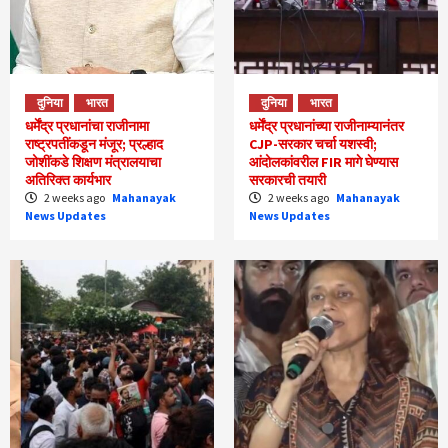
दुनिया
भारत
दुनिया
भारत
धर्मेंद्र प्रधानांचा राजीनामा
धर्मेंद्र प्रधानांच्या राजीनाम्यानंतर
राष्ट्रपतींकडून मंजूर; प्रल्हाद
CJP-सरकार चर्चा यशस्वी;
जोशींकडे शिक्षण मंत्रालयाचा
आंदोलकांवरील FIR मागे घेण्यास
अतिरिक्त कार्यभार
सरकारची तयारी
2 weeks ago
Mahanayak
2 weeks ago
Mahanayak
News Updates
News Updates