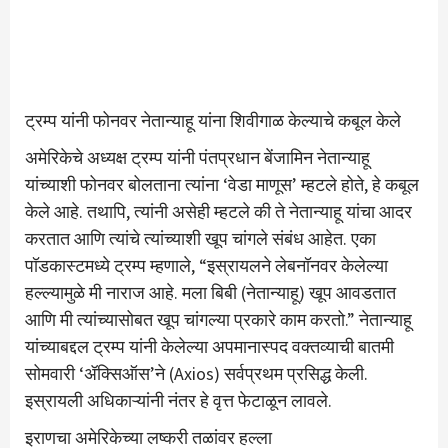
ट्रम्प यांनी फोनवर नेतान्याहू यांना शिवीगाळ केल्याचे कबूल केले
अमेरिकेचे अध्यक्ष ट्रम्प यांनी पंतप्रधान बेंजामिन नेतान्याहू
यांच्याशी फोनवर बोलताना त्यांना ‘वेडा माणूस’ म्हटले होते, हे कबूल
केले आहे. तथापि, त्यांनी असेही म्हटले की ते नेतान्याहू यांचा आदर
करतात आणि त्यांचे त्यांच्याशी खूप चांगले संबंध आहेत. एका
पॉडकास्टमध्ये ट्रम्प म्हणाले, “इस्रायलने लेबनॉनवर केलेल्या
हल्ल्यामुळे मी नाराज आहे. मला बिबी (नेतान्याहू) खूप आवडतात
आणि मी त्यांच्यासोबत खूप चांगल्या प्रकारे काम करतो.” नेतान्याहू
यांच्याबद्दल ट्रम्प यांनी केलेल्या अपमानास्पद वक्तव्याची बातमी
सोमवारी ‘ॲक्सिऑस’ने (Axios) सर्वप्रथम प्रसिद्ध केली.
इस्रायली अधिकाऱ्यांनी नंतर हे वृत्त फेटाळून लावले.
इराणचा अमेरिकेच्या लष्करी तळांवर हल्ला