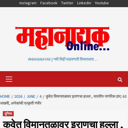
Skip
Instagram
Facebook
Twitter
Linkedin
Youtube
to
content
#MAHANAYAK | नवी पिढी घडवणारी विचारधारा…
Primary
Menu
HOME
2026
JUNE
4
कुवेत विमानतळावर इराणचा हल्ला , भारतीय नागरिक ठार; 63
जखमी, अनेकांची प्रकृती गंभीर
दुनिया
कुवेत विमानतळावर इराणचा हल्ला ,