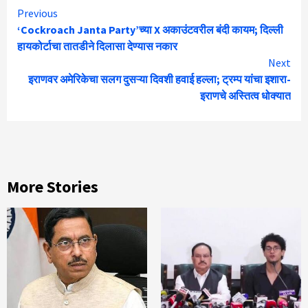
Continue
Previous
‘Cockroach Janta Party’च्या X अकाउंटवरील बंदी कायम; दिल्ली
Reading
हायकोर्टाचा तातडीने दिलासा देण्यास नकार
Next
इराणवर अमेरिकेचा सलग दुसऱ्या दिवशी हवाई हल्ला; ट्रम्प यांचा इशारा-
इराणचे अस्तित्व धोक्यात
More Stories