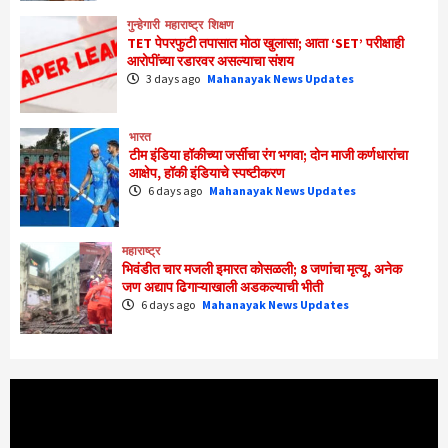
गुन्हेगारी
महाराष्ट्र
शिक्षण
TET पेपरफुटी तपासात मोठा खुलासा; आता ‘SET’ परीक्षाही
आरोपींच्या रडारवर असल्याचा संशय
3 days ago
Mahanayak News Updates
भारत
टीम इंडिया हॉकीच्या जर्सीचा रंग भगवा; दोन माजी कर्णधारांचा
आक्षेप, हॉकी इंडियाचे स्पष्टीकरण
6 days ago
Mahanayak News Updates
महाराष्ट्र
भिवंडीत चार मजली इमारत कोसळली; 8 जणांचा मृत्यू, अनेक
जण अद्याप ढिगाऱ्याखाली अडकल्याची भीती
6 days ago
Mahanayak News Updates