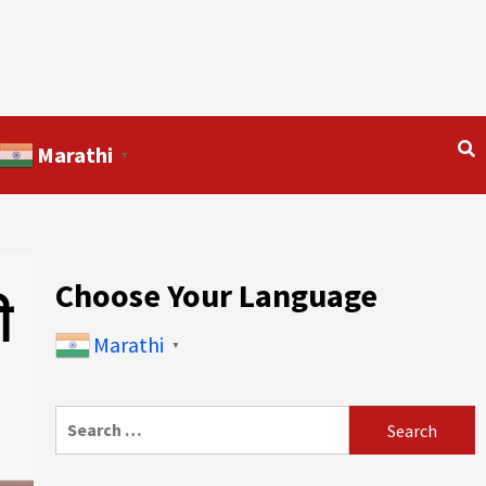
Marathi
▼
Choose Your Language
ी
Marathi
▼
Search
for: