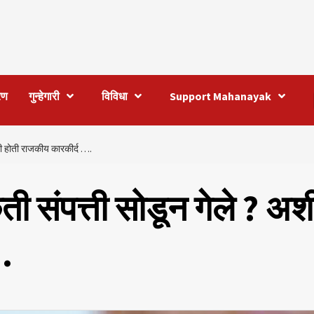
रण
गुन्हेगारी
विविधा
Support Mahanayak
शी होती राजकीय कारकीर्द ….
ी संपत्ती सोडून गेले ? अश
.