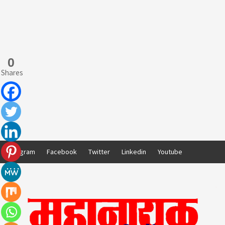
0
Shares
Skip
Instagram
Facebook
Twitter
Linkedin
Youtube
to
content