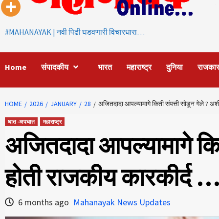
#MAHANAYAK | नवी पिढी घडवणारी विचारधारा…
Home
संपादकीय
भारत
महाराष्ट्र
दुनिया
राजका
HOME
2026
JANUARY
28
अजितदादा आपल्यामागे किती संपत्ती सोडून गेले ? अ
घात -अपघात
महाराष्ट्र
अजितदादा आपल्यामागे कित
होती राजकीय कारकीर्द …
6 months ago
Mahanayak News Updates