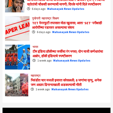
स्रोतांची चौकशी करण्याची मागणी; दिपके यांनी दिले स्पष्टीकरण
6 days ago
Mahanayak News Updates
गुन्हेगारी
महाराष्ट्र
शिक्षण
TET पेपरफुटी तपासात मोठा खुलासा; आता ‘SET’ परीक्षाही
आरोपींच्या रडारवर असल्याचा संशय
6 days ago
Mahanayak News Updates
भारत
टीम इंडिया हॉकीच्या जर्सीचा रंग भगवा; दोन माजी कर्णधारांचा
आक्षेप, हॉकी इंडियाचे स्पष्टीकरण
1 week ago
Mahanayak News Updates
महाराष्ट्र
भिवंडीत चार मजली इमारत कोसळली; 8 जणांचा मृत्यू, अनेक
जण अद्याप ढिगाऱ्याखाली अडकल्याची भीती
1 week ago
Mahanayak News Updates