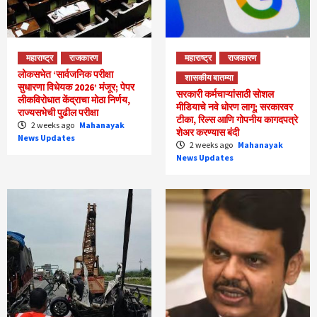
महाराष्ट्र
राजकारण
महाराष्ट्र
राजकारण
लोकसभेत ‘सार्वजनिक परीक्षा
शासकीय बातम्या
सुधारणा विधेयक 2026’ मंजूर; पेपर
सरकारी कर्मचाऱ्यांसाठी सोशल
लीकविरोधात केंद्राचा मोठा निर्णय,
मीडियाचे नवे धोरण लागू; सरकारवर
राज्यसभेची पुढील परीक्षा
टीका, रिल्स आणि गोपनीय कागदपत्रे
2 weeks ago
Mahanayak
शेअर करण्यास बंदी
News Updates
2 weeks ago
Mahanayak
News Updates