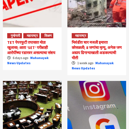
गुन्हेगारी
महाराष्ट्र
शिक्षण
महाराष्ट्र
TET पेपरफुटी तपासात मोठा
भिवंडीत चार मजली इमारत
खुलासा; आता ‘SET’ परीक्षाही
कोसळली; 8 जणांचा मृत्यू, अनेक जण
आरोपींच्या रडारवर असल्याचा संशय
अद्याप ढिगाऱ्याखाली अडकल्याची
भीती
6 days ago
Mahanayak
News Updates
1 week ago
Mahanayak
News Updates