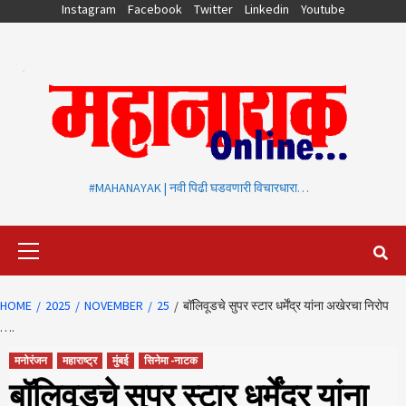
Skip
Instagram
Facebook
Twitter
Linkedin
Youtube
to
content
#MAHANAYAK | नवी पिढी घडवणारी विचारधारा…
Primary
Menu
HOME
2025
NOVEMBER
25
बॉलिवूडचे सुपर स्टार धर्मेंद्र यांना अखेरचा निरोप
….
मनोरंजन
महाराष्ट्र
मुंबई
सिनेमा -नाटक
बॉलिवूडचे सुपर स्टार धर्मेंद्र यांना