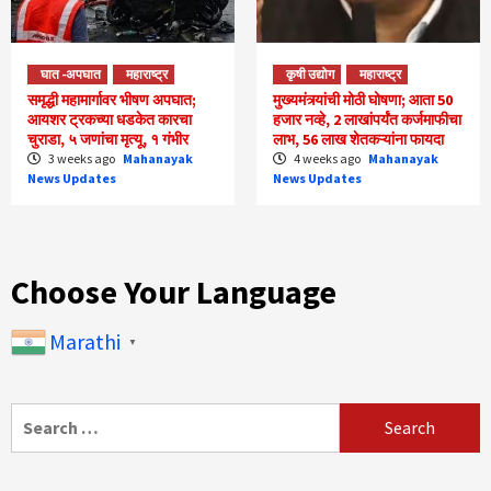
घात -अपघात
महाराष्ट्र
कृषी उद्योग
महाराष्ट्र
समृद्धी महामार्गावर भीषण अपघात;
मुख्यमंत्र्यांची मोठी घोषणा; आता 50
आयशर ट्रकच्या धडकेत कारचा
हजार नव्हे, 2 लाखांपर्यंत कर्जमाफीचा
चुराडा, ५ जणांचा मृत्यू, १ गंभीर
लाभ, 56 लाख शेतकऱ्यांना फायदा
3 weeks ago
Mahanayak
4 weeks ago
Mahanayak
News Updates
News Updates
Choose Your Language
Marathi
▼
Search
for: