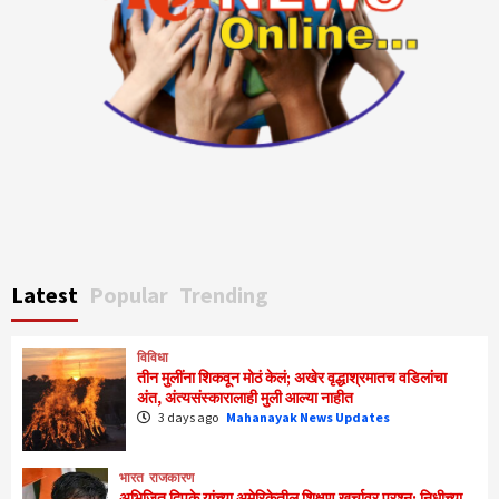
Latest
Popular
Trending
विविधा
तीन मुलींना शिकवून मोठं केलं; अखेर वृद्धाश्रमातच वडिलांचा
अंत, अंत्यसंस्कारालाही मुली आल्या नाहीत
3 days ago
Mahanayak News Updates
भारत
राजकारण
अभिजित दिपके यांच्या अमेरिकेतील शिक्षण खर्चावर प्रश्न; निधीच्या