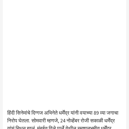
हिंदी सिनेमांचे दिग्गज अभिनेते धर्मेंद्र यांनी वयाच्या 89 व्या जगाचा
निरोप घेतला. सोमवारी म्हणजे, 24 नोव्हेंबर रोजी सकाळी धर्मेंद्र
यांचं निधन झालं. मुंबईत विले पार्ले येथील स्मशानभूमीत धर्मेंद्र