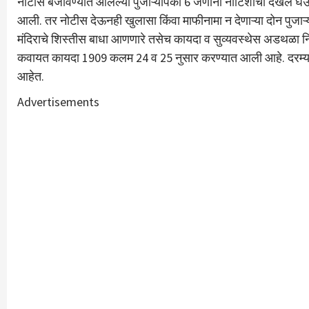
नोटीस बजावण्यात आलेल्या पुजाऱ्यांपैकी 6 जणांनी नोटिशीची दखल घेऊ
आली. तर नोटीस देऊनही खुलासा किंवा माफीनामा न देणाऱ्या दोन पुजाऱ्
मंदिराचे शिस्तीस बाधा आणणारे तसेच कायदा व सुव्यवस्थेस अडथळा न
कवायत कायदा 1909 कलम 24 व 25 नुसार करण्यात आली आहे. दरम्यान या 
आहेत.
Advertisements