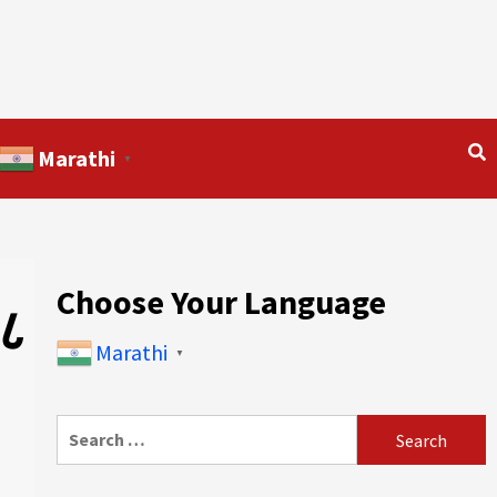
Marathi
▼
Choose Your Language
 ८
Marathi
▼
Search
for: