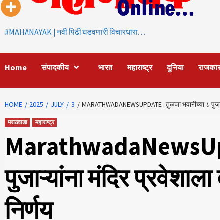
#MAHANAYAK | नवी पिढी घडवणारी विचारधारा…
Home
संपादकीय
भारत
महाराष्ट्र
दुनिया
राजका
HOME
2025
JULY
3
MARATHWADANEWSUPDATE : तुळजा भवानीच्या ८ पुजाऱ्यांना
मराठवाडा
महाराष्ट्र
MarathwadaNewsUpdat
पुजाऱ्यांना मंदिर प्रवेशाला
निर्णय