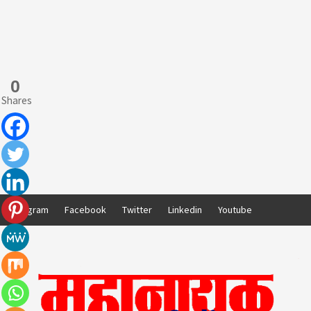
0
Shares
Skip
Instagram
Facebook
Twitter
Linkedin
Youtube
to
content