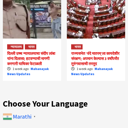
न्यायालय
भारत
भारत
दिल्ली उच्च न्यायालयाचा संदीप लांबा
राज्यसभेत ‘वंदे मातरम्’ला कायदेशीर
यांना दिलासा; हटवण्याची मागणी
संरक्षण; अपमान केल्यास 3 वर्षांपर्यंत
करणारी याचिका फेटाळली
तुरुंगवासाची तरतूद
1 week ago
Mahanayak
1 week ago
Mahanayak
News Updates
News Updates
Choose Your Language
Marathi
▼