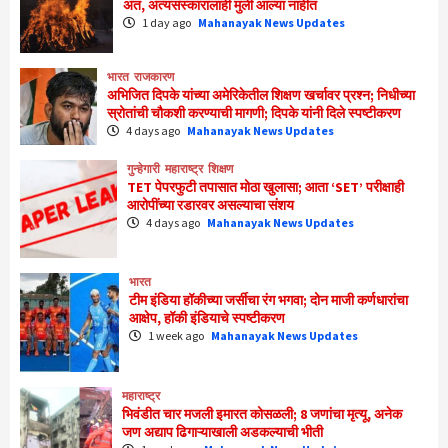
अंत, अंत्यसंस्कारालाही मुली आल्या नाहीत
1 day ago
Mahanayak News Updates
भारत
राजकारण
अभिजित दिपके यांच्या अमेरिकेतील शिक्षण खर्चावर प्रश्न; निधीच्या
स्रोतांची चौकशी करण्याची मागणी; दिपके यांनी दिले स्पष्टीकरण
4 days ago
Mahanayak News Updates
गुन्हेगारी
महाराष्ट्र
शिक्षण
TET पेपरफुटी तपासात मोठा खुलासा; आता ‘SET’ परीक्षाही
आरोपींच्या रडारवर असल्याचा संशय
4 days ago
Mahanayak News Updates
भारत
टीम इंडिया हॉकीच्या जर्सीचा रंग भगवा; दोन माजी कर्णधारांचा
आक्षेप, हॉकी इंडियाचे स्पष्टीकरण
1 week ago
Mahanayak News Updates
महाराष्ट्र
भिवंडीत चार मजली इमारत कोसळली; 8 जणांचा मृत्यू, अनेक
जण अद्याप ढिगाऱ्याखाली अडकल्याची भीती