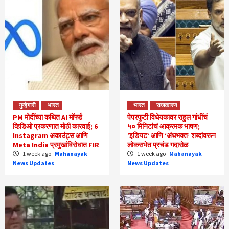
गुन्हेगारी
भारत
भारत
राजकारण
PM मोदींच्या कथित AI मॉर्फ्ड
पेपरफुटी विधेयकावर राहुल गांधींचं
व्हिडिओ प्रकरणात मोठी कारवाई; 6
५० मिनिटांचं आक्रमक भाषण;
Instagram अकाउंट्स आणि
‘इडियट’ आणि ‘अंधभक्त’ शब्दांवरून
Meta India प्रमुखांविरोधात FIR
लोकसभेत प्रचंड गदारोळ
1 week ago
Mahanayak
1 week ago
Mahanayak
News Updates
News Updates