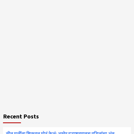
Recent Posts
तीन मुलींना शिकवून मोठं केलं; अखेर वृद्धाश्रमातच वडिलांचा अंत,