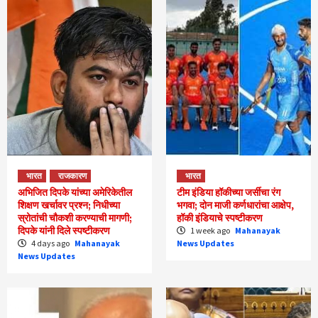
भारत
राजकारण
भारत
अभिजित दिपके यांच्या अमेरिकेतील
टीम इंडिया हॉकीच्या जर्सीचा रंग
शिक्षण खर्चावर प्रश्न; निधीच्या
भगवा; दोन माजी कर्णधारांचा आक्षेप,
स्रोतांची चौकशी करण्याची मागणी;
हॉकी इंडियाचे स्पष्टीकरण
दिपके यांनी दिले स्पष्टीकरण
1 week ago
Mahanayak
4 days ago
Mahanayak
News Updates
News Updates