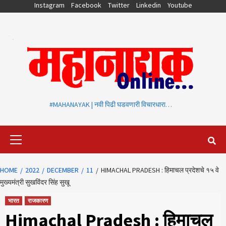
Skip
Instagram
Facebook
Twitter
Linkedin
Youtube
to
content
#MAHANAYAK | नवी पिढी घडवणारी विचारधारा…
Primary
Menu
HOME
2022
DECEMBER
11
HIMACHAL PRADESH : हिमाचल प्रदेशचे १५ वे
मुख्यमंत्री सुखविंदर सिंह सुखू
भारत
राजकारण
Himachal Pradesh : हिमाचल