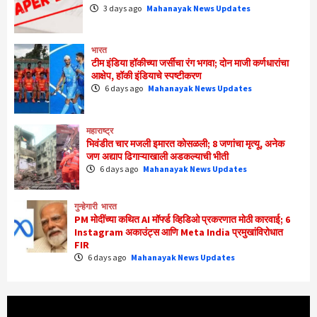
3 days ago
Mahanayak News Updates
भारत
टीम इंडिया हॉकीच्या जर्सीचा रंग भगवा; दोन माजी कर्णधारांचा
आक्षेप, हॉकी इंडियाचे स्पष्टीकरण
6 days ago
Mahanayak News Updates
महाराष्ट्र
भिवंडीत चार मजली इमारत कोसळली; 8 जणांचा मृत्यू, अनेक
जण अद्याप ढिगाऱ्याखाली अडकल्याची भीती
6 days ago
Mahanayak News Updates
गुन्हेगारी
भारत
PM मोदींच्या कथित AI मॉर्फ्ड व्हिडिओ प्रकरणात मोठी कारवाई; 6
Instagram अकाउंट्स आणि Meta India प्रमुखांविरोधात
FIR
6 days ago
Mahanayak News Updates