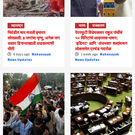
महाराष्ट्र
भारत
राजकारण
भिवंडीत चार मजली इमारत
पेपरफुटी विधेयकावर राहुल गांधींचं
कोसळली; 8 जणांचा मृत्यू, अनेक जण
५० मिनिटांचं आक्रमक भाषण;
अद्याप ढिगाऱ्याखाली अडकल्याची
‘इडियट’ आणि ‘अंधभक्त’ शब्दांवरून
भीती
लोकसभेत प्रचंड गदारोळ
6 days ago
Mahanayak
1 week ago
Mahanayak
News Updates
News Updates