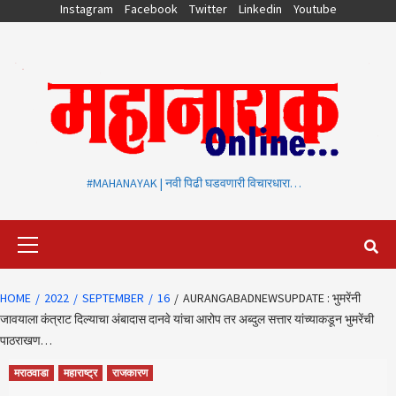
Skip
Instagram
Facebook
Twitter
Linkedin
Youtube
to
content
#MAHANAYAK | नवी पिढी घडवणारी विचारधारा…
Primary
Menu
HOME
2022
SEPTEMBER
16
AURANGABADNEWSUPDATE : भुमरेंनी
जावयाला कंत्राट दिल्याचा अंबादास दानवे यांचा आरोप तर अब्दुल सत्तार यांच्याकडून भुमरेंची
पाठराखण…
मराठवाडा
महाराष्ट्र
राजकारण