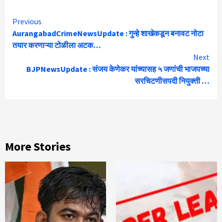
Continue
Previous
AurangabadCrimeNewsUpdate : गुन्हे शाखेकडून बनावट नोटा
Reading
तयार करणाऱ्या टोळीला अटक…
Next
BJPNewsUpdate : संजय केणेकर यांच्यासह ५ जणांची भाजपच्या
सरचिटणीसपदी नियुक्ती …
More Stories