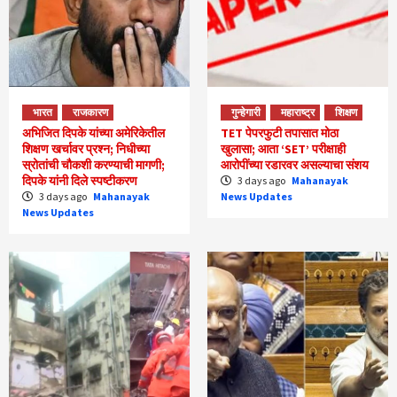
भारत
राजकारण
गुन्हेगारी
महाराष्ट्र
शिक्षण
अभिजित दिपके यांच्या अमेरिकेतील
TET पेपरफुटी तपासात मोठा
शिक्षण खर्चावर प्रश्न; निधीच्या
खुलासा; आता ‘SET’ परीक्षाही
स्रोतांची चौकशी करण्याची मागणी;
आरोपींच्या रडारवर असल्याचा संशय
दिपके यांनी दिले स्पष्टीकरण
3 days ago
Mahanayak
3 days ago
Mahanayak
News Updates
News Updates