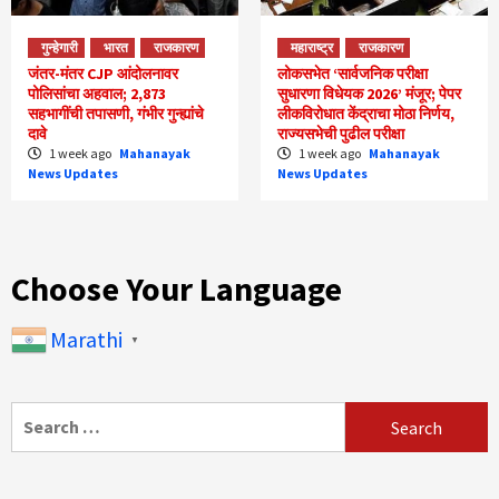
गुन्हेगारी
भारत
राजकारण
महाराष्ट्र
राजकारण
जंतर-मंतर CJP आंदोलनावर
लोकसभेत ‘सार्वजनिक परीक्षा
पोलिसांचा अहवाल; 2,873
सुधारणा विधेयक 2026’ मंजूर; पेपर
सहभागींची तपासणी, गंभीर गुन्ह्यांचे
लीकविरोधात केंद्राचा मोठा निर्णय,
दावे
राज्यसभेची पुढील परीक्षा
1 week ago
Mahanayak
1 week ago
Mahanayak
News Updates
News Updates
Choose Your Language
Marathi
▼
Search
for: