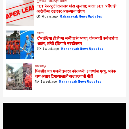
गुन्हेगारी
महाराष्ट्र
शिक्षण
TET पेपरफुटी तपासात मोठा खुलासा; आता ‘SET’ परीक्षाही
आरोपींच्या रडारवर असल्याचा संशय
6 days ago
Mahanayak News Updates
भारत
टीम इंडिया हॉकीच्या जर्सीचा रंग भगवा; दोन माजी कर्णधारांचा
आक्षेप, हॉकी इंडियाचे स्पष्टीकरण
1 week ago
Mahanayak News Updates
महाराष्ट्र
भिवंडीत चार मजली इमारत कोसळली; 8 जणांचा मृत्यू, अनेक
जण अद्याप ढिगाऱ्याखाली अडकल्याची भीती
1 week ago
Mahanayak News Updates