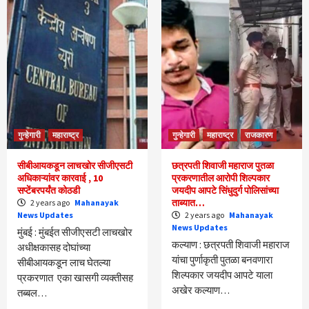
गुन्हेगारी
महाराष्ट्र
गुन्हेगारी
महाराष्ट्र
राजकारण
सीबीआयकडून लाचखोर सीजीएसटी
छत्रपती शिवाजी महाराज पुतळा
अधिकाऱ्यांवर कारवाई , 10
प्रकरणातील आरोपी शिल्पकार
सप्टेंबरपर्यंत कोठडी
जयदीप आपटे सिंधुदुर्ग पोलिसांच्या
ताब्यात…
2 years ago
Mahanayak
News Updates
2 years ago
Mahanayak
News Updates
मुंबई : मुंबईत सीजीएसटी लाचखोर
कल्याण : छत्रपती शिवाजी महाराज
अधीक्षकासह दोघांच्या
यांचा पुर्णाकृती पुतळा बनवणारा
सीबीआयकडून लाच घेतल्या
शिल्पकार जयदीप आपटे याला
प्रकरणात एका खासगी व्यक्तीसह
अखेर कल्याण…
तब्बल…