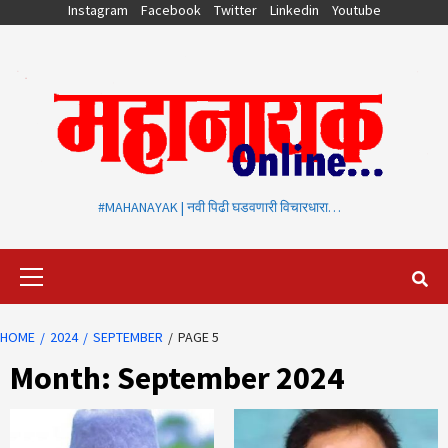
Skip
Instagram
Facebook
Twitter
Linkedin
Youtube
to
content
#MAHANAYAK | नवी पिढी घडवणारी विचारधारा…
Primary
Menu
HOME
2024
SEPTEMBER
PAGE 5
Month:
September 2024