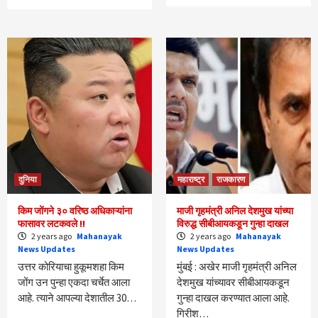
दुनिया
महाराष्ट्र
राजकारण
किम जोंगने ३० वरिष्ठ अधिकाऱ्यांना
माजी गृहमंत्री अनिल देशमुख यांच्या
फासावर लटकवले !!
विरुद्ध सीबीआयकडून गुन्हा दाखल
2 years ago
Mahanayak
2 years ago
Mahanayak
News Updates
News Updates
उत्तर कोरियाचा हुकूमशहा किम
मुंबई : अखेर माजी गृहमंत्री अनिल
जोंग उन पुन्हा एकदा चर्चेत आला
देशमुख यांच्यावर सीबीआयकडून
आहे. त्याने आपल्या देशातील 30…
गुन्हा दाखल करण्यात आला आहे.
गिरीश…