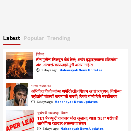
Latest
Popular
Trending
विविधा
तीन मुलींना शिकवून मोठं केलं; अखेर वृद्धाश्रमातच वडिलांचा
अंत, अंत्यसंस्कारालाही मुली आल्या नाहीत
3 days ago
Mahanayak News Updates
भारत
राजकारण
अभिजित दिपके यांच्या अमेरिकेतील शिक्षण खर्चावर प्रश्न; निधीच्या
स्रोतांची चौकशी करण्याची मागणी; दिपके यांनी दिले स्पष्टीकरण
6 days ago
Mahanayak News Updates
गुन्हेगारी
महाराष्ट्र
शिक्षण
TET पेपरफुटी तपासात मोठा खुलासा; आता ‘SET’ परीक्षाही
आरोपींच्या रडारवर असल्याचा संशय
6 days ago
Mahanayak News Updates