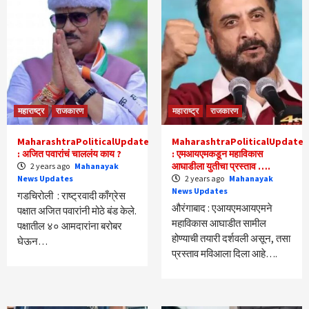
महाराष्ट्र
राजकारण
महाराष्ट्र
राजकारण
MaharashtraPoliticalUpdate
MaharashtraPoliticalUpdate
: अजित पवारांचं चाललंय काय ?
: एमआयएमकडून महाविकास
आघाडीला युतीचा प्रस्ताव ….
2 years ago
Mahanayak
News Updates
2 years ago
Mahanayak
News Updates
गडचिरोली : राष्ट्रवादी काँग्रेस
औरंगाबाद : एआयएमआयएमने
पक्षात अजित पवारांनी मोठे बंड केले.
महाविकास आघाडीत सामील
पक्षातील ४० आमदारांना बरोबर
होण्याची तयारी दर्शवली असून, तसा
घेऊन…
प्रस्ताव मविआला दिला आहे….