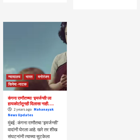
न्यायालय
भारत
मनोरंजन
सिनेमा -नाटक
कंगना राणौतच्या ‘इमर्जन्सी’ला
हायकोर्टातूनही दिलासा नाही….
2 years ago
Mahanayak
News Updates
मुंबई : कंगना राणौतचा ‘इमर्जन्सी’
वादांनी घेरला आहे. खरे तर शीख
संघटनांनी त्याच्या सुटकेला