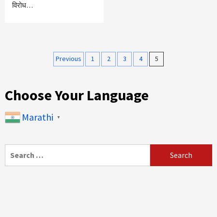
विरोध…
Posts
Previous
1
2
3
4
5
pagination
Choose Your Language
Marathi
▼
Search
for: