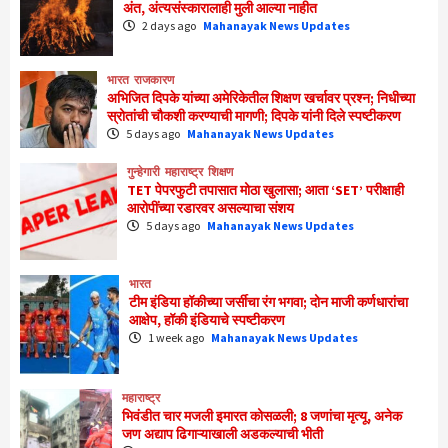
अंत, अंत्यसंस्कारालाही मुली आल्या नाहीत
2 days ago
Mahanayak News Updates
भारत
राजकारण
अभिजित दिपके यांच्या अमेरिकेतील शिक्षण खर्चावर प्रश्न; निधीच्या
स्रोतांची चौकशी करण्याची मागणी; दिपके यांनी दिले स्पष्टीकरण
5 days ago
Mahanayak News Updates
गुन्हेगारी
महाराष्ट्र
शिक्षण
TET पेपरफुटी तपासात मोठा खुलासा; आता ‘SET’ परीक्षाही
आरोपींच्या रडारवर असल्याचा संशय
5 days ago
Mahanayak News Updates
भारत
टीम इंडिया हॉकीच्या जर्सीचा रंग भगवा; दोन माजी कर्णधारांचा
आक्षेप, हॉकी इंडियाचे स्पष्टीकरण
1 week ago
Mahanayak News Updates
महाराष्ट्र
भिवंडीत चार मजली इमारत कोसळली; 8 जणांचा मृत्यू, अनेक
जण अद्याप ढिगाऱ्याखाली अडकल्याची भीती