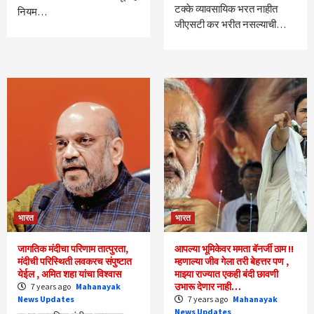
टक्के व्यावसायिक भरत नाहीत
नियम…
जीएसटी कर भरीत नसल्याची…
भारत
भारत
जागतिक मंदीचा परिणाम तात्पुरता,
आपल्या भूमिकेवर ममता बॅनर्जी ठाम !!
मंदीची परिस्थिती लवकरच संपुष्टात
म्हणाल्या जीव गेला तरी बेहत्तर पण ,
येईल , अमित शहा यांचा विश्वास
माझ्या राज्यात एकही बंदी छावणी
उभारू देणार नाही…
7 years ago
Mahanayak
News Updates
7 years ago
Mahanayak
News Updates