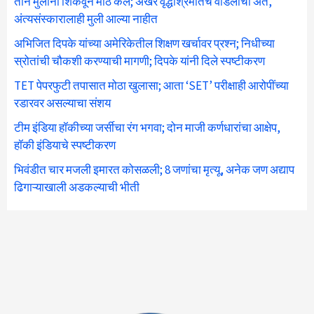
तीन मुलींना शिकवून मोठं केलं; अखेर वृद्धाश्रमातच वडिलांचा अंत,
अंत्यसंस्कारालाही मुली आल्या नाहीत
अभिजित दिपके यांच्या अमेरिकेतील शिक्षण खर्चावर प्रश्न; निधीच्या
स्रोतांची चौकशी करण्याची मागणी; दिपके यांनी दिले स्पष्टीकरण
TET पेपरफुटी तपासात मोठा खुलासा; आता ‘SET’ परीक्षाही आरोपींच्या
रडारवर असल्याचा संशय
टीम इंडिया हॉकीच्या जर्सीचा रंग भगवा; दोन माजी कर्णधारांचा आक्षेप,
हॉकी इंडियाचे स्पष्टीकरण
भिवंडीत चार मजली इमारत कोसळली; 8 जणांचा मृत्यू, अनेक जण अद्याप
ढिगाऱ्याखाली अडकल्याची भीती