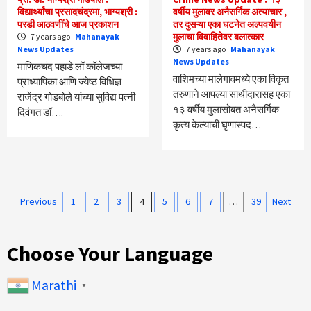
विद्यार्थ्यांचा प्रसादचंद्रमा, भाग्यश्री :
वर्षीय मुलावर अनैसर्गिक अत्याचार ,
परडी आठवणींचे आज प्रकाशन
तर दुसऱ्या एका घटनेत अल्पवयीन
मुलाचा विवाहितेवर बलात्कार
7 years ago
Mahanayak
News Updates
7 years ago
Mahanayak
News Updates
माणिकचंद पहाडे लॉ कॉलेजच्या
वाशिमच्या मालेगावमध्ये एका विकृत
प्राध्यापिका आणि ज्येष्ठ विधिज्ञ
तरुणाने आपल्या साथीदारासह एका
राजेंद्र गोडबोले यांच्या सुविद्य पत्नी
१३ वर्षीय मुलासोबत अनैसर्गिक
दिवंगत डॉ….
कृत्य केल्याची घृणास्पद…
Posts
Previous
1
2
3
4
5
6
7
…
39
Next
pagination
Choose Your Language
Marathi
▼