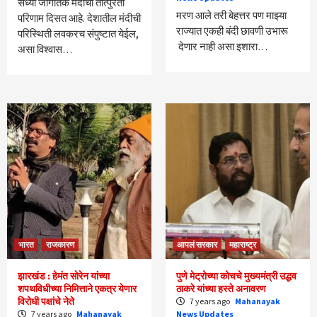
सध्या जागतिक मंदीचा तात्पुरता
मरण आले तरी बेहत्तर पण माझ्या
परिणाम दिसत आहे. देशातील मंदीची
राज्यात एकही बंदी छावणी उभारू
परिस्थिती लवकरच संपुष्टात येईल,
देणार नाही असा इशारा…
असा विश्वास…
भारत
राजकारण
आपलं सरकार
महाराष्ट्र
झारखंड : हेमंत सोरेन यांच्या
पुणे मेट्रोच्या कोचचे मुख्यमंत्री उद्धव
शपथविधीच्या निमित्ताने एकत्र येणार
ठाकरे यांच्या हस्ते अनावरण
विरोधी पक्षांचे नेते
7 years ago
Mahanayak
7 years ago
Mahanayak
News Updates