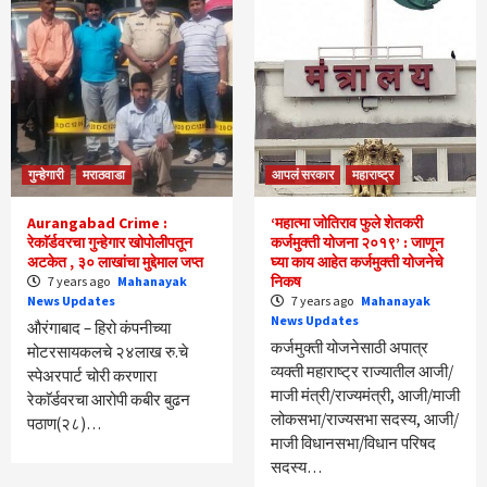
गुन्हेगारी
मराठवाडा
आपलं सरकार
महाराष्ट्र
Aurangabad Crime :
‘महात्मा जोतिराव फुले शेतकरी
रेकाॅर्डवरचा गुन्हेगार खोपोलीपतून
कर्जमुक्ती योजना २०१९’ : जाणून
अटकेत , ३० लाखांचा मुद्देमाल जप्त
घ्या काय आहेत कर्जमुक्ती योजनेचे
निकष
7 years ago
Mahanayak
News Updates
7 years ago
Mahanayak
News Updates
औरंगाबाद – हिरो कंपनीच्या
कर्जमुक्ती योजनेसाठी अपात्र
मोटरसायकलचे २४लाख रु.चे
व्यक्ती महाराष्ट्र राज्यातील आजी/
स्पेअरपार्ट चोरी करणारा
माजी मंत्री/राज्यमंत्री, आजी/माजी
रेकाॅर्डवरचा आरोपी कबीर बुढन
लोकसभा/राज्यसभा सदस्य, आजी/
पठाण(२८)…
माजी विधानसभा/विधान परिषद
सदस्य…