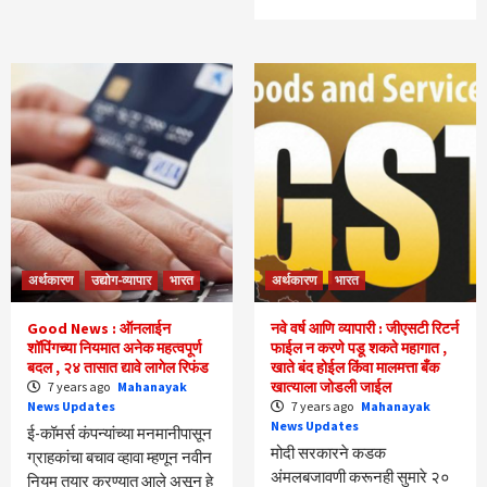
अर्थकारण
उद्योग-व्यापार
भारत
अर्थकारण
भारत
Good News : ऑनलाईन
नवे वर्ष आणि व्यापारी : जीएसटी रिटर्न
शॉपिंगच्या नियमात अनेक महत्वपूर्ण
फाईल न करणे पडू शकते महागात ,
बदल , २४ तासात द्यावे लागेल रिफंड
खाते बंद होईल किंवा मालमत्ता बँक
खात्याला जोडली जाईल
7 years ago
Mahanayak
News Updates
7 years ago
Mahanayak
News Updates
ई-कॉमर्स कंपन्यांच्या मनमानीपासून
मोदी सरकारने कडक
ग्राहकांचा बचाव व्हावा म्हणून नवीन
अंमलबजावणी करूनही सुमारे २०
नियम तयार करण्यात आले असून हे