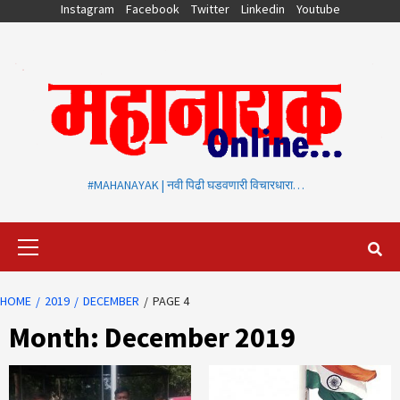
Skip
Instagram
Facebook
Twitter
Linkedin
Youtube
to
content
#MAHANAYAK | नवी पिढी घडवणारी विचारधारा…
Primary
Menu
HOME
2019
DECEMBER
PAGE 4
Month:
December 2019