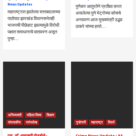
News Updates
पुणेकर आतुरतेने प्रतीक्षा करत
महाराष्ट्रात झालेल्या सत्ताबदलाच्या
असलेल्या पुणे मेट्रोच्या कोचचे
पाठोपाठ झारखंड विधानसभेतही
अनावरण आज मुख्यमंत्री उद्धव
भाजपची पीछेहाट झाल्यामुळे विरोधी
ठाकरे यांच्या हस्ते…
पक्षात समाधानाचे वातावरण असून
पुन्हा…
अभिव्यक्ती
महिला विश्व
शिक्षण
संपादकीय
स्तंभलेख
गुन्हेगारी
महाराष्ट्र
विदर्भ
प्रा. डॉ. भाग्यश्री गोडबोले :
Crime News Update : १३