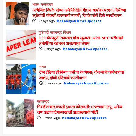
भारत
राजकारण
अभिजित दिपके यांच्या अमेरिकेतील शिक्षण खर्चावर प्रश्न; निधीच्या
स्रोतांची चौकशी करण्याची मागणी; दिपके यांनी दिले स्पष्टीकरण
5 days ago
Mahanayak News Updates
गुन्हेगारी
महाराष्ट्र
शिक्षण
TET पेपरफुटी तपासात मोठा खुलासा; आता ‘SET’ परीक्षाही
आरोपींच्या रडारवर असल्याचा संशय
5 days ago
Mahanayak News Updates
भारत
टीम इंडिया हॉकीच्या जर्सीचा रंग भगवा; दोन माजी कर्णधारांचा
आक्षेप, हॉकी इंडियाचे स्पष्टीकरण
1 week ago
Mahanayak News Updates
महाराष्ट्र
भिवंडीत चार मजली इमारत कोसळली; 8 जणांचा मृत्यू, अनेक
जण अद्याप ढिगाऱ्याखाली अडकल्याची भीती
1 week ago
Mahanayak News Updates